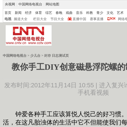
央视网
|
中国网络电视台
|
网站地图
首页
新闻
经济
体育
综艺
春晚
戏曲
音乐
科教
青少
文化
艺术
电视
频道大全
栏目大全
节目大全
直播中国
赛事直播
网络
中国网络电视台
>
少儿台
>
封存 日志测试页
教你手工DIY创意磁悬浮陀螺
发布时间:2012年11月14日 10:55 |
进入复兴
手机看视频
钟爱各种手工应该算悦人悦己的好习惯。
活，在这凡胎浊体的生活中它不但能使我们