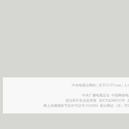
中央电视台网站
|
关于CCTV.com
|
人
中央广播电视总台 中国网络电
违法和不良信息举报
京ICP证060535号
网上传播视听节目许可证号 0102004
新出网证（京）字0