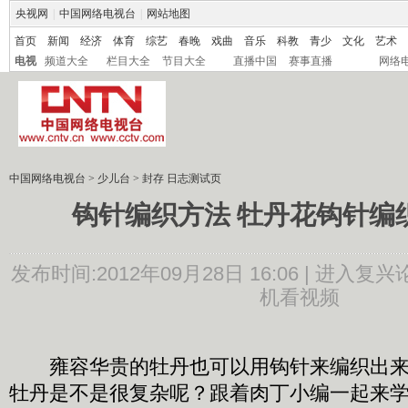
央视网
|
中国网络电视台
|
网站地图
首页
新闻
经济
体育
综艺
春晚
戏曲
音乐
科教
青少
文化
艺术
电视
频道大全
栏目大全
节目大全
直播中国
赛事直播
网络
中国网络电视台
>
少儿台
>
封存 日志测试页
钩针编织方法 牡丹花钩针编
发布时间:2012年09月28日 16:06 |
进入复兴
机看视频
雍容华贵的牡丹也可以用钩针来编织出来
牡丹是不是很复杂呢？跟着肉丁小编一起来