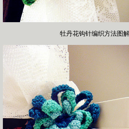
牡丹花钩针编织方法图