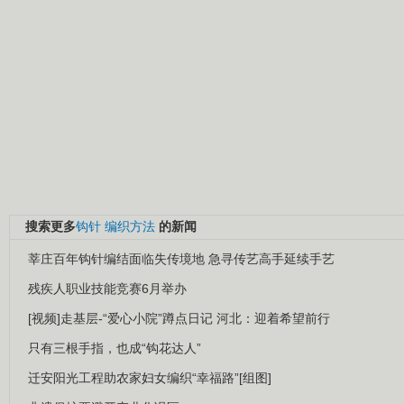
搜索更多
钩针
编织方法
的新闻
莘庄百年钩针编结面临失传境地 急寻传艺高手延续手艺
残疾人职业技能竞赛6月举办
[视频]走基层-“爱心小院”蹲点日记 河北：迎着希望前行
只有三根手指，也成“钩花达人”
迁安阳光工程助农家妇女编织“幸福路”[组图]