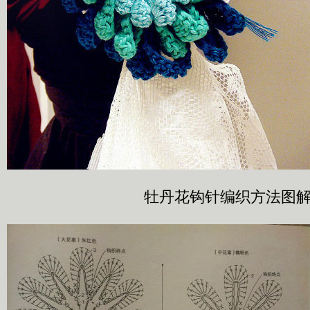
牡丹花钩针编织方法图