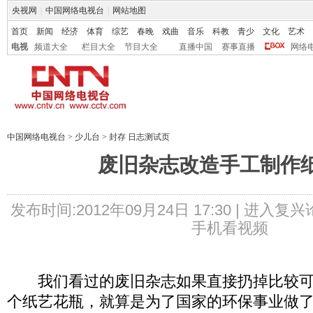
央视网
|
中国网络电视台
|
网站地图
首页
新闻
经济
体育
综艺
春晚
戏曲
音乐
科教
青少
文化
艺术
电视
频道大全
栏目大全
节目大全
直播中国
赛事直播
网络
中国网络电视台
>
少儿台
>
封存 日志测试页
废旧杂志改造手工制作
发布时间:2012年09月24日 17:30 |
进入复兴
手机看视频
我们看过的废旧杂志如果直接扔掉比较可
个纸艺花瓶，就算是为了国家的环保事业做