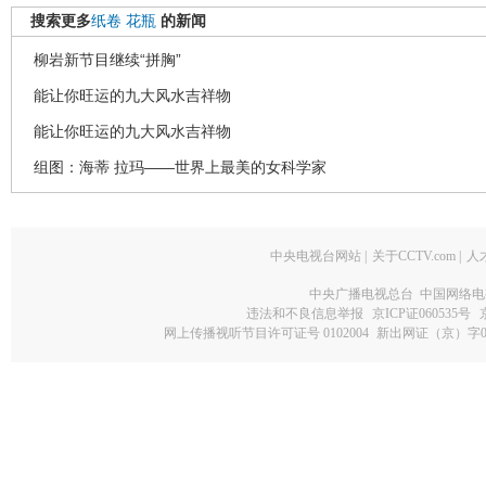
搜索更多
纸卷
花瓶
的新闻
柳岩新节目继续“拼胸”
能让你旺运的九大风水吉祥物
能让你旺运的九大风水吉祥物
组图：海蒂 拉玛――世界上最美的女科学家
中央电视台网站
|
关于CCTV.com
|
人
中央广播电视总台 中国网络电
违法和不良信息举报
京ICP证060535号
网上传播视听节目许可证号 0102004
新出网证（京）字0