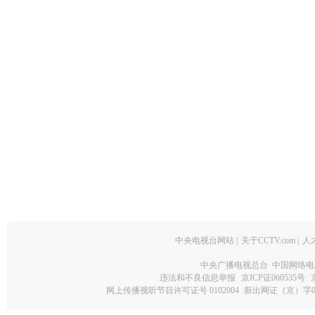
中央电视台网站
|
关于CCTV.com
|
人
中央广播电视总台 中国网络电
违法和不良信息举报
京ICP证060535号
网上传播视听节目许可证号 0102004
新出网证（京）字0