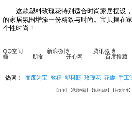
这款塑料玫瑰花特别适合时尚家居摆设，
的家居氛围增添一份精致与时尚。宝贝摆在
个性时尚！
QQ空间 新浪微博 腾讯微博
瓣 朋友 开心网 百度搜藏
热词：
变废为宝
教程
塑料瓶
玫瑰花
花瓣
手工
【
打印
】【
我要纠错
】【
复制链接
】【
转发邮件