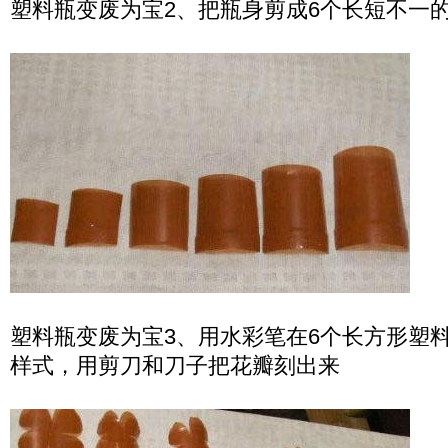
塑料瓶变废为宝2、把瓶身剪成6个长短不一
塑料瓶变废为宝3、用水彩笔在6个长方形塑
样式，用剪刀和刀子把花瓣刻出来