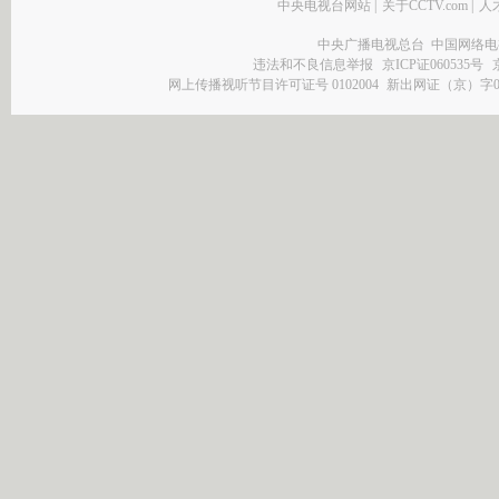
中央电视台网站
|
关于CCTV.com
|
人
中央广播电视总台 中国网络电
违法和不良信息举报
京ICP证060535号
网上传播视听节目许可证号 0102004
新出网证（京）字0