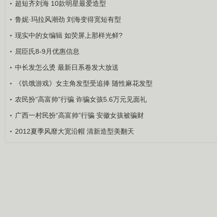
超短齐刘海 10款明星最爱造型
鲁妮·玛拉风潮劲 刘海变得宽短有型
现实中的女编辑 如荧屏上那样光鲜?
屈臣氏8-9月优惠信息
中长发怎么烫 最新日系卷发大放送
《饥饿游戏》女主角发型受追捧 随性麻花发型
农民扮“高富帅”行骗 诈骗女孩5.6万元见面礼
广西一村民扮“高富帅”行骗 安徽女孩被骗财
2012夏季风靡大宽沿帽 清新造型美翻天