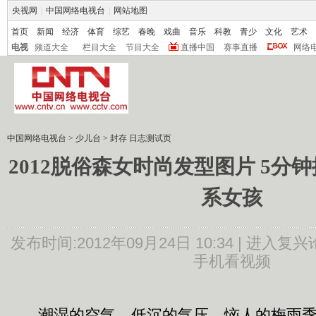
央视网
|
中国网络电视台
|
网站地图
首页
新闻
经济
体育
综艺
春晚
戏曲
音乐
科教
青少
文化
艺术
电视
频道大全
栏目大全
节目大全
直播中国
赛事直播
网络
中国网络电视台
>
少儿台
>
封存 日志测试页
2012脱俗森女时尚发型图片 5分
系女孩
发布时间:2012年09月24日 10:34 |
进入复兴
手机看视频
潮湿的空气，低沉的气压，恼人的梅雨季