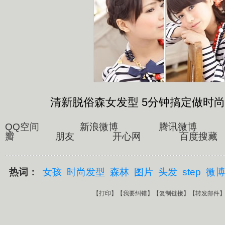
清新脱俗森女发型 5分钟搞定做时
QQ空间 新浪微博 腾讯微博
瓣 朋友 开心网 百度搜藏
热词：
女孩
时尚发型
森林
图片
头发
step
微博
【
打印
】【
我要纠错
】【
复制链接
】【
转发邮件