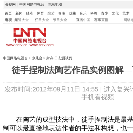
央视网
|
中国网络电视台
|
网站地图
首页
新闻
经济
体育
综艺
春晚
戏曲
音乐
科教
青少
文化
艺术
电视
频道大全
栏目大全
节目大全
直播中国
赛事直播
网络
中国网络电视台
>
少儿台
>
封存 日志测试页
徒手捏制法陶艺作品实例图解—
发布时间:2012年09月11日 14:55 |
进入复兴
手机看视频
在陶艺的成型技法中，徒手捏制法是最基
制可以最直接地表达作者的手法和构想，也