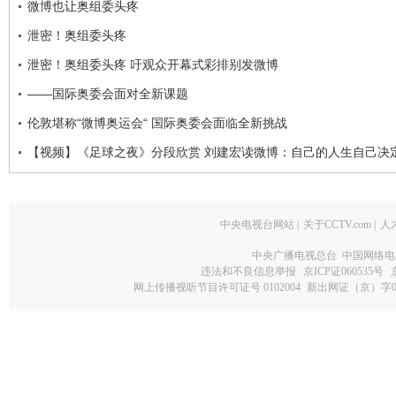
微博也让奥组委头疼
泄密！奥组委头疼
泄密！奥组委头疼 吁观众开幕式彩排别发微博
——国际奥委会面对全新课题
伦敦堪称“微博奥运会“ 国际奥委会面临全新挑战
【视频】《足球之夜》分段欣赏 刘建宏读微博：自己的人生自己决
中央电视台网站
|
关于CCTV.com
|
人
中央广播电视总台 中国网络电
违法和不良信息举报
京ICP证060535号
网上传播视听节目许可证号 0102004
新出网证（京）字0