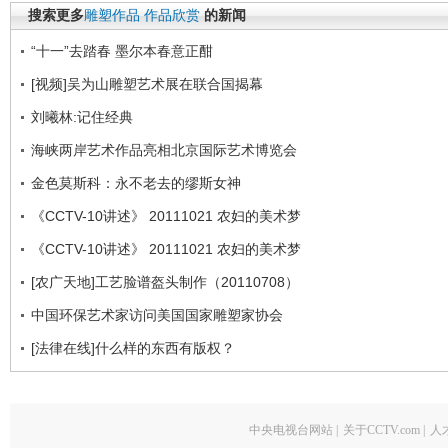
搜索更多
雕塑作品
作品欣赏
的新闻
“十一”去踏春 墨尔本春意正酣
[视频]吴为山雕塑艺术展在联合国揭幕
刘曦林:记住经典
海峡两岸艺术作品亮相北京国际艺术博览会
金色莫斯科：永不老去的缪斯女神
《CCTV-10讲述》 20111021 农妇的美术梦
《CCTV-10讲述》 20111021 农妇的美术梦
[农广天地]工艺脸谱盔头制作（20110708）
中国环保艺术家访问美国国家雕塑家协会
[法律在线]什么样的东西有版权？
中央电视台网站
|
关于CCTV.com
|
人