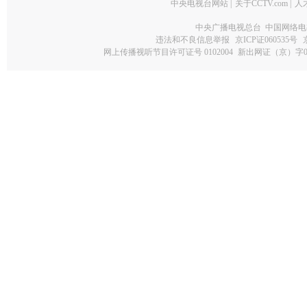
中央电视台网站
|
关于CCTV.com
|
人
中央广播电视总台 中国网络电
违法和不良信息举报
京ICP证060535号
网上传播视听节目许可证号 0102004
新出网证（京）字0