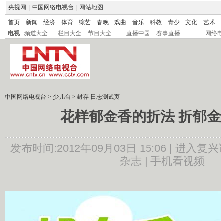
央视网
|
中国网络电视台
|
网站地图
首页
新闻
经济
体育
综艺
春晚
戏曲
音乐
科教
青少
文化
艺术
电视
频道大全
栏目大全
节目大全
直播中国
赛事直播
网络
中国网络电视台
>
少儿台
>
封存 日志测试页
花样郁金香的折法 折郁
发布时间:2012年09月03日 15:06 |
进入复兴
杂志 |
手机看视频