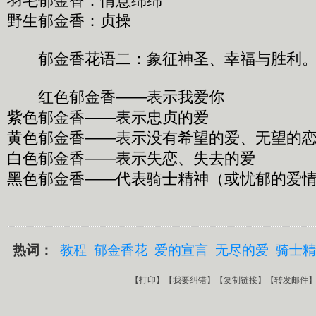
羽毛郁金香：情意绵绵
野生郁金香：贞操
郁金香花语二：象征神圣、幸福与胜利
红色郁金香——表示我爱你
紫色郁金香——表示忠贞的爱
黄色郁金香——表示没有希望的爱、无望的
白色郁金香——表示失恋、失去的爱
黑色郁金香——代表骑士精神（或忧郁的爱
热词：
教程
郁金香花
爱的宣言
无尽的爱
骑士精
【
打印
】【
我要纠错
】【
复制链接
】【
转发邮件