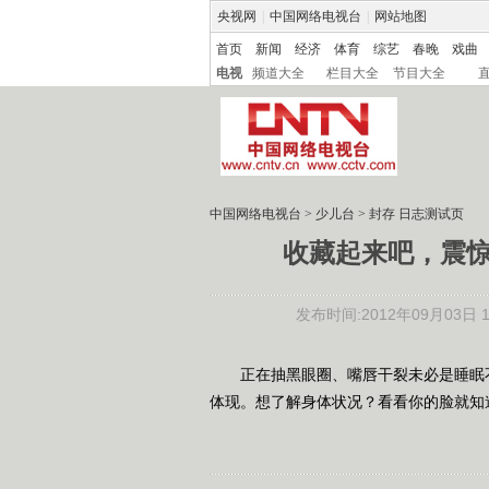
央视网
|
中国网络电视台
|
网站地图
首页
新闻
经济
体育
综艺
春晚
戏曲
电视
频道大全
栏目大全
节目大全
中国网络电视台
>
少儿台
>
封存 日志测试页
收藏起来吧，震
发布时间:2012年09月03日 14
正在抽黑眼圈、嘴唇干裂未必是睡眠不
体现。想了解身体状况？看看你的脸就知道！ 