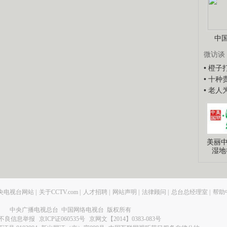
中
微访谈
• 橙
• 十
• 老
美丽中
湿地
央电视台网站
|
关于CCTV.com
|
人才招聘
|
网站声明
|
法律顾问
|
总台总经理室
|
帮助
中央广播电视总台 中国网络电视台 版权所有
不良信息举报
京ICP证060535号
京网文【2014】0383-083号