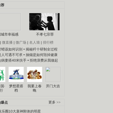
推荐
国城市幸福感
不孝七宗罪
|
微直播
|
微广场
|
名人墙
|
排行榜
子打蜡该如何识别
• 揭秘歼十研制全过程
种贵人可遇不可求
• 抽烟是如何毁掉健康
人为病妻搭40米扶手
• 拒绝浪费从我做起
国·
梦想星搭
我要上春
开门大吉
行
档
晚
劲爆点
更多 >>
娱乐圈10大衰神附体的明星