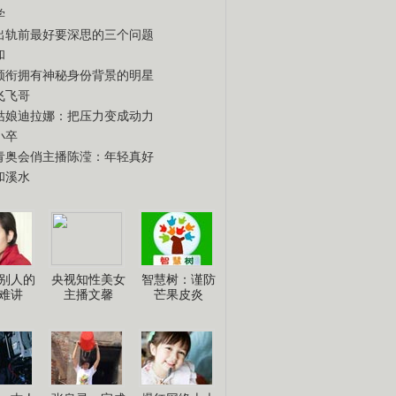
学
出轨前最好要深思的三个问题
和
领衔拥有神秘身份背景的明星
飞飞哥
姑娘迪拉娜：把压力变成动力
小卒
青奥会俏主播陈滢：年轻真好
和溪水
别人的
央视知性美女
智慧树：谨防
难讲
主播文馨
芒果皮炎