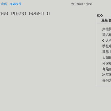
密码
身体状况
责任编辑：焦莹
要纠错
】【
复制链接
】【
转发邮件
】【
】
锘�
最新
声控
童话
令人
手枪
世界
太阳
环保
有趣
冰淇
任何