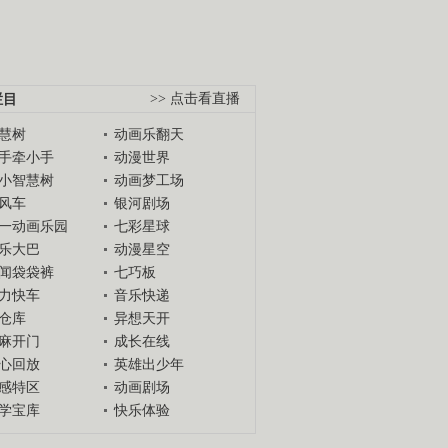
栏目
>> 点击看直播
慧树
动画乐翻天
手牵小手
动漫世界
小智慧树
动画梦工场
风车
银河剧场
一动画乐园
七彩星球
乐大巴
动漫星空
闻袋袋裤
七巧板
力快车
音乐快递
仓库
异想天开
麻开门
成长在线
心回放
英雄出少年
感特区
动画剧场
学宝库
快乐体验