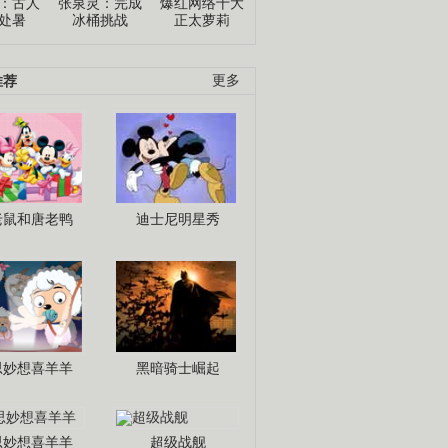
：古人
张泉灵：完成
爆红网络十大
处暑
冰桶挑战
正太萝莉
推荐
更多
老鼠和唐老鸭
迪士尼明星秀
思妙想喜羊羊
黑暗骑士崛起
思妙想喜羊羊
超级战舰