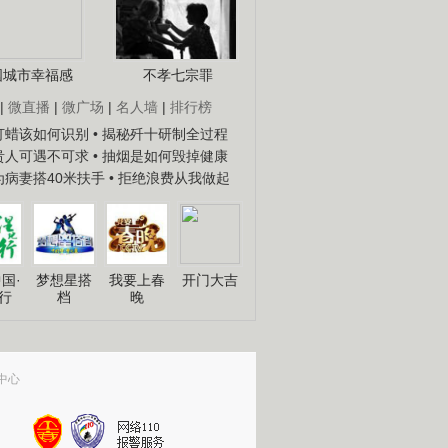
国城市幸福感
不孝七宗罪
|
微直播
|
微广场
|
名人墙
|
排行榜
子打蜡该如何识别
• 揭秘歼十研制全过程
种贵人可遇不可求
• 抽烟是如何毁掉健康
人为病妻搭40米扶手
• 拒绝浪费从我做起
国·
梦想星搭
我要上春
开门大吉
行
档
晚
中心