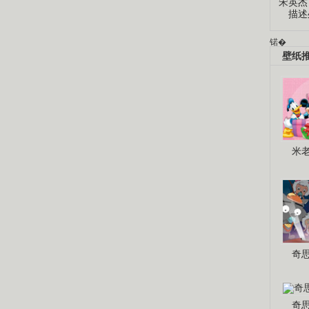
宋英杰
描述
锘�
壁纸
米
奇
奇