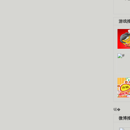
游戏
锘�
微博