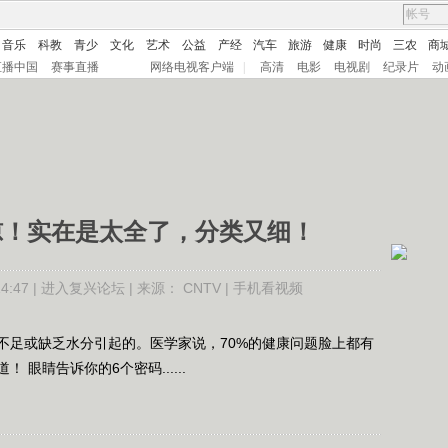
音乐
科教
青少
文化
艺术
公益
产经
汽车
旅游
健康
时尚
三农
商
直播中国
赛事直播
网络电视客户端
|
高清
电影
电视剧
纪录片
动
惊！实在是太全了，分类又细！
:47 |
进入复兴论坛
| 来源：
CNTV
|
手机看视频
足或缺乏水分引起的。医学家说，70%的健康问题脸上都有
眼睛告诉你的6个密码......