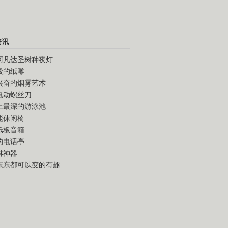
资讯
阿凡达圣树种夜灯
般的纸雕
兴奋的烟雾艺术
电动螺丝刀
上最深的游泳池
能休闲椅
纸板音箱
的电话亭
淋神器
东东都可以变的有趣