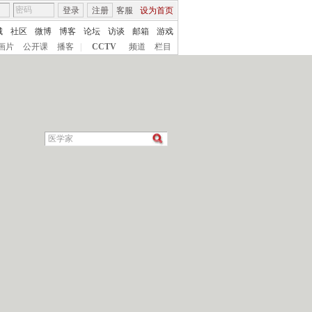
登录
注册
客服
设为首页
城
社区
微博
博客
论坛
访谈
邮箱
游戏
画片
公开课
播客
|
CCTV
频道
栏目