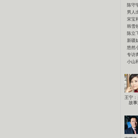
陈守
男人
宋宝
韩雪
陈立
新疆
悠然
专访
小山
王宁：
故事