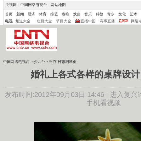
央视网
|
中国网络电视台
|
网站地图
首页
新闻
经济
体育
综艺
春晚
戏曲
音乐
科教
青少
文化
艺术
电视
频道大全
栏目大全
节目大全
直播中国
赛事直播
网络
中国网络电视台
>
少儿台
>
封存 日志测试页
婚礼上各式各样的桌牌设计
发布时间:2012年09月03日 14:46 |
进入复兴
手机看视频