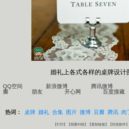
婚礼上各式各样的桌牌设计
QQ空间 新浪微博 腾讯微博
瓣 朋友 开心网 百度搜藏
热词：
桌牌
婚礼
合集
图片
微博
豆瓣
腾讯
肉
【
打印
】【
我要纠错
】【
复制链接
】【
转发邮件