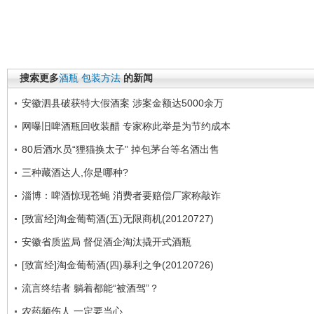
搜索更多
酒瓶
包装方法
的新闻
安徽泗县破获特大假酒案 涉案金额达5000余万
网曝旧啤酒瓶回收装醋 专家称此举是为节约成本
80后酒水员“狸猫换太子” 掉包茅台等名酒出售
三种藏酒达人,你是哪种?
淄博：啤酒惊现苍蝇 消费者要赔偿厂家称敲诈
[致富经]淘金葡萄酒(五)无限商机(20120727)
安徽省质监局 督促酒企淘汰撬开式酒瓶
[致富经]淘金葡萄酒(四)暴利之争(20120726)
流言终结者 躺着都能“被酒驾”？
农药频伤人 一定要当心