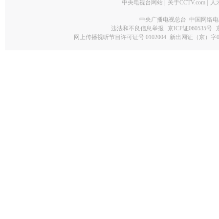
中央电视台网站
|
关于CCTV.com
|
人
中央广播电视总台 中国网络电
违法和不良信息举报
京ICP证060535号
网上传播视听节目许可证号 0102004
新出网证（京）字0