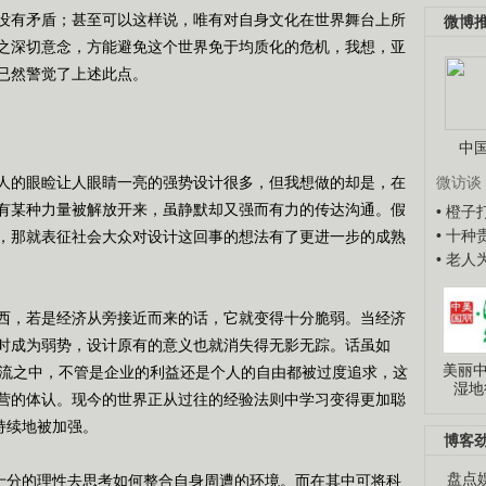
没有矛盾；甚至可以这样说，唯有对自身文化在世界舞台上所
微博
之深切意念，方能避免这个世界免于均质化的危机，我想，亚
已然警觉了上述此点。
中
的眼睑让人眼睛一亮的强势设计很多，但我想做的却是，在
微访谈
有某种力量被解放开来，虽静默却又强而有力的传达沟通。假
• 橙
• 十
，那就表征社会大众对设计这回事的想法有了更进一步的成熟
• 老
，若是经济从旁接近而来的话，它就变得十分脆弱。当经济
时成为弱势，设计原有的意义也就消失得无影无踪。话虽如
美丽中
潮流之中，不管是企业的利益还是个人的自由都被过度追求，这
湿地
营的体认。现今的世界正从过往的经验法则中学习变得更加聪
持续地被加强。
博客
盘点
十分的理性去思考如何整合自身周遭的环境。而在其中可将科