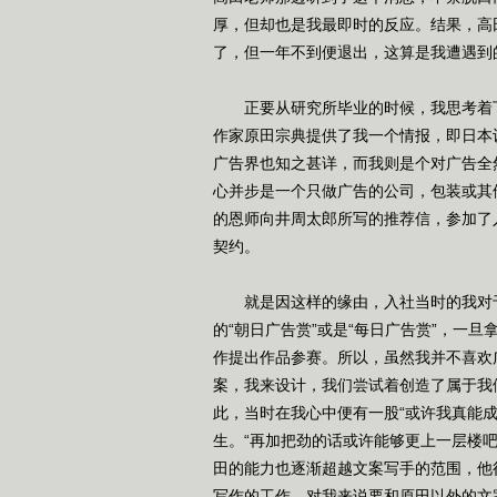
厚，但却也是我最即时的反应。结果，高
了，但一年不到便退出，这算是我遭遇到
正要从研究所毕业的时候，我思考着下
作家原田宗典提供了我一个情报，即日本
广告界也知之甚详，而我则是个对广告全
心并步是一个只做广告的公司，包装或其
的恩师向井周太郎所写的推荐信，参加了
契约。
就是因这样的缘由，入社当时的我对于
的“朝日广告赏”或是“每日广告赏”，一
作提出作品参赛。所以，虽然我并不喜欢
案，我来设计，我们尝试着创造了属于我
此，当时在我心中便有一股“或许我真能
生。“再加把劲的话或许能够更上一层楼
田的能力也逐渐超越文案写手的范围，他
写作的工作。对我来说要和原田以外的文