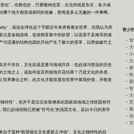
质化”，伦敦也好，巴赛隆纳也罢，台北抑或是东京，各大城
论哪个地方都变成相同的形象，那将是多么无趣的一件事啊。
lity”，虽说全球化这个字眼近年来席卷着全世界，但我认为所
青少
眼点是金钱游戏，促使财富集中的欲望，以迅雷不及掩耳的速
智
产与流通的结构也因此开始产生了极大的变革，以势如破竹之
大
小
大
并不存在，文化应该是要与地域共存，也必须与悠远的历史
第
的土地之上，该如何促其所能地开花结果？乃是文化的本质。
快
上世界舞台之时，此文化才能首度在世界中展现价值，并散发
新
智
大
独特性”，也并不是仅仅依靠继承此国家或地域之传统固有符
芝
童
为，我们必须排除已然被“符号化”的浅层文化，反以今日的美学
动
文
自于某种“盼望催生文化更新之冲动”。文化之独特性的自