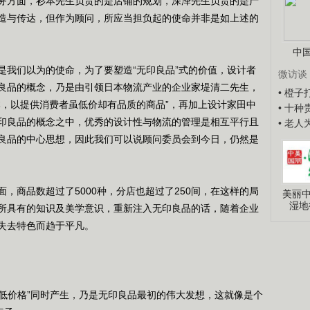
务方面，衫本先生负责的是店铺的规划，深泽先生负责的是产
造与传达，但作为顾问，所应当担负起的使命并非是如上述的
中
我们以为的使命，为了要塑造“无印良品”式的价值，设计者
微访谈
良品的概念，乃是由引领日本物流产业的企业家堤清二先生，
• 橙
本，以提供消费者虽低价却有品质的商品”，再加上设计家田中
• 十
印良品的概念之中，优秀的设计性与物流的管理是相互平行且
• 老
良品的中心思想，因此我们可以说顾问委员会到今日，仍然是
商品数超过了5000种，分店也超过了250间，在这样的局
美丽中
湿地
所具有的知识及美学意识，重新注入无印良品的话，随着企业
失去特色而趋于平凡。
低价格”同时产生，乃是无印良品最初的伟大发想，这就像是个