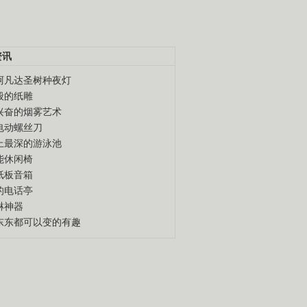
资讯
阿凡达圣树种夜灯
般的纸雕
兴奋的烟雾艺术
电动螺丝刀
上最深的游泳池
能休闲椅
纸板音箱
的电话亭
淋神器
东东都可以变的有趣