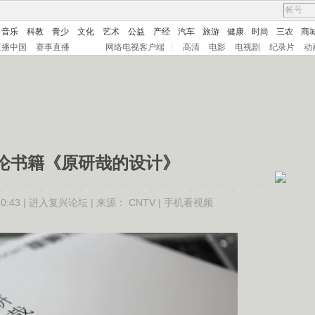
音乐
科教
青少
文化
艺术
公益
产经
汽车
旅游
健康
时尚
三农
商
直播中国
赛事直播
网络电视客户端
|
高清
电影
电视剧
纪录片
动
论书籍《原研哉的设计》
:43 |
进入复兴论坛
| 来源：
CNTV
|
手机看视频