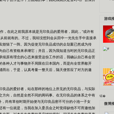
游戏
作，在此之前我原本就是无印良品的爱用者，因此，“或许有
是从前就有的。不过，我却没想到会从田中一光先生手中直接承
实烦恼了一阵。因为促使无印良品成功的企划案已然成为传
为自己有资格来承继它；并且，因为我知道当时的无印良品正
承续原有理念的心态来接受这份工作的话，我确认自己将会苦
的各种人才与事物并不局限在日本国内，而是向全世界敞开
涌而出，于是，认真考量一整天后，隔天便答应了对方的邀
良品的爱好者，站在那样的地位上所见的无印良品，与实际
之方向，自然是全然不同的两码事。在无印良品的体系之中有
锘�
之外，尚有草创时期开始便与无印良品密不可分的小池一子女
微博
还有一位就是，当我在加入委员会之时觉得缺他不可而邀他加