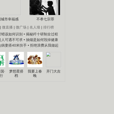
国城市幸福感
不孝七宗罪
|
微直播
|
微广场
|
名人墙
|
排行榜
子打蜡该如何识别
• 揭秘歼十研制全过程
种贵人可遇不可求
• 抽烟是如何毁掉健康
人为病妻搭40米扶手
• 拒绝浪费从我做起
国·
梦想星搭
我要上春
开门大吉
行
档
晚