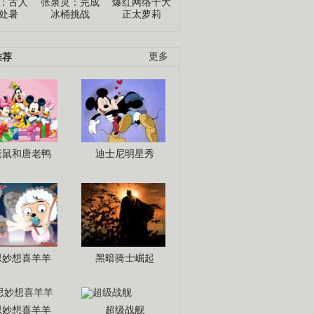
：古人
张泉灵：完成
爆红网络十大
处暑
冰桶挑战
正太萝莉
推荐
更多
老鼠和唐老鸭
迪士尼明星秀
思妙想喜羊羊
黑暗骑士崛起
思妙想喜羊羊
超级战舰