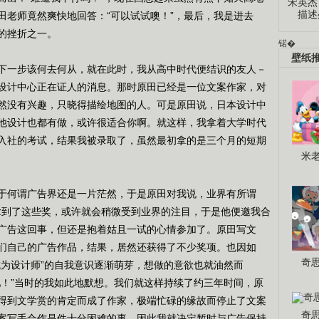
宋英杰
描述
田老师竟然爽快地回答：“可以试试噢！”，最后，我是进去
的挫折之一。
锘�
壁纸
一步该何去何从，就在此时，我从高中时代便结识的友人－
设计中心正在证人的消息。那时原田已经是一位文案作家，对
然没有兴趣，只晓得描绘地图的人。可是原田说，日本设计中
他设计也都有做，或许很适合你啊。就这样，我拿着大学时代
入社的考试，结果我被录取了，虽然最初拿的是三个月的短期
米
何谓广告界还是一片茫然，于是原田对我说，业界有所谓
旦拿到了这些奖，或许就会稍微受到业界的注目，于是他便邀我合
广告这回事，但还是抱着姑且一试的心情参加了。原田写文
们自己的广告作品，结果，居然还获得了不少奖项。也因如
奇
成为设计师”的自我意识逐渐萌芽，想做的意欲也就油然而
吧！”当时的我如此地默想。我们就这样持续了约三年时间，原
得到文学赏的肯定而成了作家，极端忙碌的缘故而停止了文案
奇
案写手合作是件十分困难的事，因此我就决定暂时与广告保持