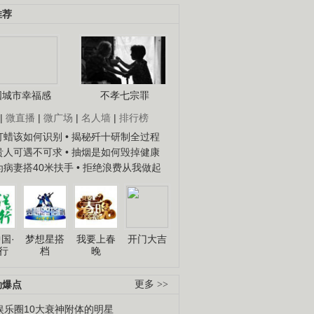
推荐
国城市幸福感
不孝七宗罪
|
微直播
|
微广场
|
名人墙
|
排行榜
子打蜡该如何识别
• 揭秘歼十研制全过程
种贵人可遇不可求
• 抽烟是如何毁掉健康
人为病妻搭40米扶手
• 拒绝浪费从我做起
国·
梦想星搭
我要上春
开门大吉
行
档
晚
劲爆点
更多 >>
娱乐圈10大衰神附体的明星