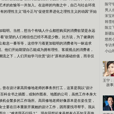
陈守
艺术的欢愉等一并加入。在这样的均衡之中，自己与社会环境
男人
有的理性主义”现今正与“促使世界进化之理性主义的动因”开始
宋宝
韩雪
陈立
聪明。当然，想当个有钱人什么都想购买的消费欲望是永远
新疆
活着”欲望的人们相信也已经不再是少数。比方说，为了健康的
悠然
上歇息一番等等，这些学习着更加聪明的消费者与一昧追求
专访
所不同。他们开始期望自己能成为拥有理性、客观视点的消费者，
小山
潮流之下，人们开始学习欣赏“设计”原有的基础价值，而非仅
王宁：
故事
曾在设计家高田修地老师的事务所打工，这算是我以“设计
制百科全书之插图，或制作图表、地图的公司，虽然工作本身大
谈机会繁多的工作场所。高田修地老师好像原本是在姿生堂，
女士要在日本重新开展她的设计工作，因而要找寻帮手。我从
而出：“难道我不行吗？”，现在回想起来虽然有点不知天高地