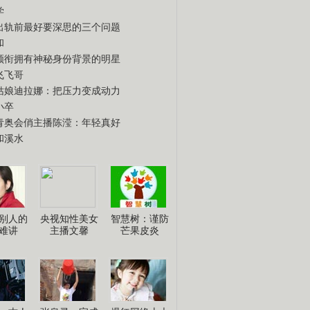
学
出轨前最好要深思的三个问题
和
领衔拥有神秘身份背景的明星
飞飞哥
姑娘迪拉娜：把压力变成动力
小卒
青奥会俏主播陈滢：年轻真好
和溪水
别人的
央视知性美女
智慧树：谨防
难讲
主播文馨
芒果皮炎