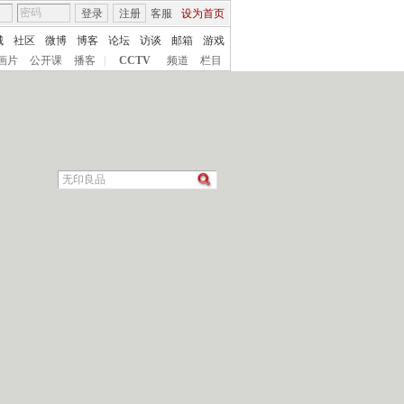
登录
注册
客服
设为首页
城
社区
微博
博客
论坛
访谈
邮箱
游戏
画片
公开课
播客
|
CCTV
频道
栏目