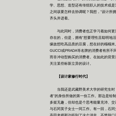
学、思想、造型还有传统职人的技术或是
之间该要怎样去协调呢？我想，“设计所拥
齐头并进着。
与此同时，消费者也正学习着如何更加
存在的，但是，拥有“想要理性且聪明地
缘故想吃高品质的豆腐，想在好的榻榻米
GUCCI或PRADA等名牌的消费者有
而非冲动型购买的消费者。在如此的背景
关注某些标新立异的设计。
【设计家修行时代】
当我还是武藏野美术大学的研究生时，
者”的身份所做的第一份工作。那边是绘
多挺无趣，但却也是个思考能量充沛、交
与石冈英子女士一同工作。有一回，石冈
高田老师那边听到了这个消息，不禁脱口