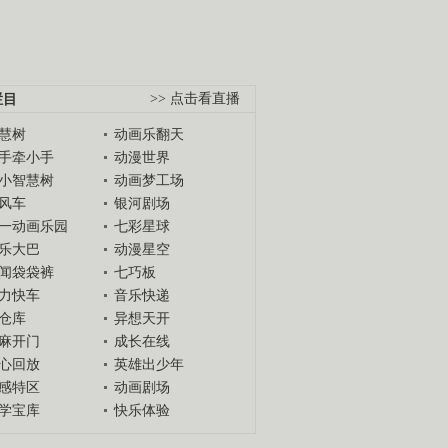
栏目
>> 点击看直播
慧树
动画乐翻天
手牵小手
动漫世界
小智慧树
动画梦工场
风车
银河剧场
一动画乐园
七彩星球
乐大巴
动漫星空
闻袋袋裤
七巧板
力快车
音乐快递
仓库
异想天开
麻开门
成长在线
心回放
英雄出少年
感特区
动画剧场
学宝库
快乐体验