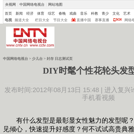
央视网
|
中国网络电视台
|
网站地图
首页
新闻
经济
体育
综艺
春晚
戏曲
音乐
科教
青少
文化
艺术
电视
频道大全
栏目大全
节目大全
直播中国
赛事直播
网络
中国网络电视台
>
少儿台
>
封存 日志测试页
DIY时髦个性花轮头发
发布时间:2012年08月13日 15:48 |
进入复兴
手机看视频
有什么发型是最彰显女性魅力的发型呢？
见倾心，快速提升好感度？何不试试高贵典