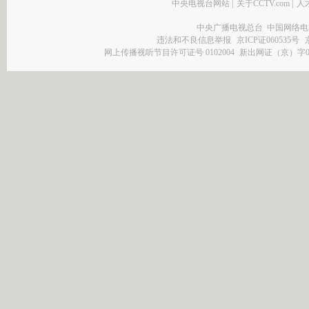
中央电视台网站
|
关于CCTV.com
|
人
中央广播电视总台 中国网络电
违法和不良信息举报
京ICP证060535号
网上传播视听节目许可证号 0102004
新出网证（京）字0