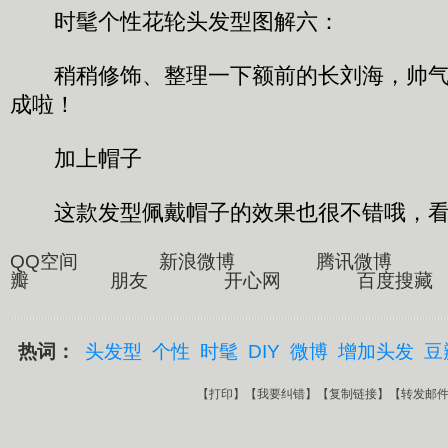
时髦个性花轮头发型图解六：
稍稍修饰、整理一下额前的长刘海，帅气
成啦！
加上帽子
这款发型佩戴帽子的效果也很不错哦，看
QQ空间 新浪微博 腾讯微博
瓣 朋友 开心网 百度搜藏
热词：
头发型
个性
时髦
DIY
微博
增加头发
豆
【
打印
】【
我要纠错
】【
复制链接
】【
转发邮