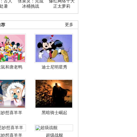
：古人
张泉灵：完成
爆红网络十大
处暑
冰桶挑战
正太萝莉
推荐
更多
老鼠和唐老鸭
迪士尼明星秀
思妙想喜羊羊
黑暗骑士崛起
思妙想喜羊羊
超级战舰