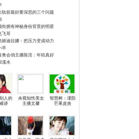
学
出轨前最好要深思的三个问题
和
领衔拥有神秘身份背景的明星
飞飞哥
姑娘迪拉娜：把压力变成动力
小卒
青奥会俏主播陈滢：年轻真好
和溪水
别人的
央视知性美女
智慧树：谨防
难讲
主播文馨
芒果皮炎