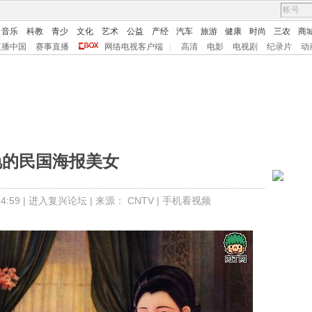
音乐
科教
青少
文化
艺术
公益
产经
汽车
旅游
健康
时尚
三农
商
直播中国
赛事直播
网络电视客户端
|
高清
电影
电视剧
纪录片
动
艳的民国海报美女
:59 |
进入复兴论坛
| 来源：
CNTV
|
手机看视频