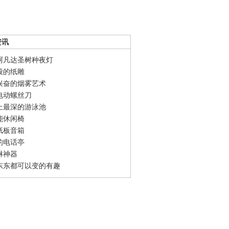
资讯
阿凡达圣树种夜灯
般的纸雕
兴奋的烟雾艺术
电动螺丝刀
上最深的游泳池
能休闲椅
纸板音箱
的电话亭
淋神器
东东都可以变的有趣