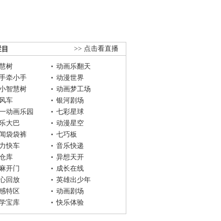
栏目
>> 点击看直播
慧树
动画乐翻天
手牵小手
动漫世界
小智慧树
动画梦工场
风车
银河剧场
一动画乐园
七彩星球
乐大巴
动漫星空
闻袋袋裤
七巧板
力快车
音乐快递
仓库
异想天开
麻开门
成长在线
心回放
英雄出少年
感特区
动画剧场
学宝库
快乐体验