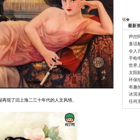
锘�
最新
声控
童话
令人
手枪
世界
太阳
环保
有趣
冰淇
报再现了旧上海二三十年代的人文风情。
任何