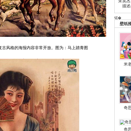
宋英杰
描述
锘�
壁纸
复古风格的海报内容非常开放。图为：马上踏青图
米
奇
奇