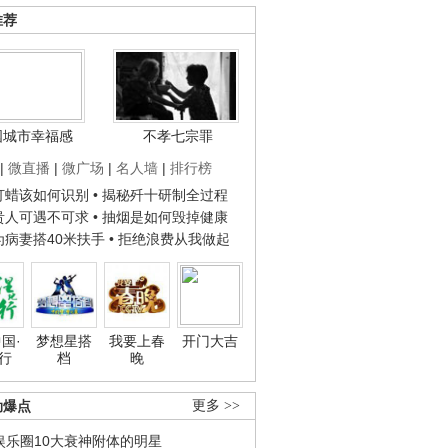
推荐
国城市幸福感
不孝七宗罪
|
微直播
|
微广场
|
名人墙
|
排行榜
子打蜡该如何识别
• 揭秘歼十研制全过程
种贵人可遇不可求
• 抽烟是如何毁掉健康
人为病妻搭40米扶手
• 拒绝浪费从我做起
国·
梦想星搭
我要上春
开门大吉
行
档
晚
劲爆点
更多 >>
娱乐圈10大衰神附体的明星