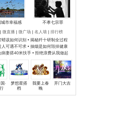
国城市幸福感
不孝七宗罪
|
微直播
|
微广场
|
名人墙
|
排行榜
子打蜡该如何识别
• 揭秘歼十研制全过程
种贵人可遇不可求
• 抽烟是如何毁掉健康
人为病妻搭40米扶手
• 拒绝浪费从我做起
国·
梦想星搭
我要上春
开门大吉
行
档
晚