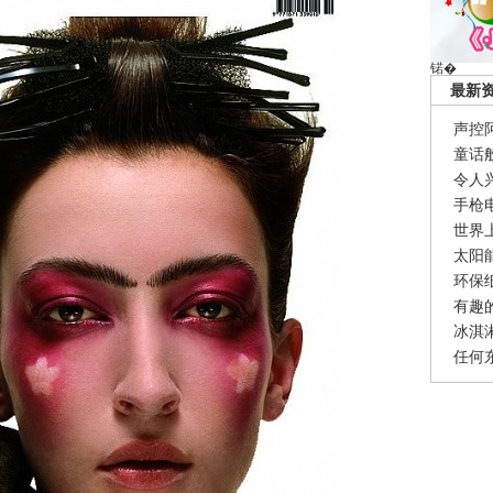
锘�
最新
声控
童话
令人
手枪
世界
太阳
环保
有趣
冰淇
任何