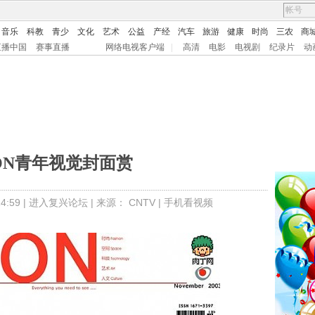
音乐
科教
青少
文化
艺术
公益
产经
汽车
旅游
健康
时尚
三农
商
直播中国
赛事直播
网络电视客户端
|
高清
电影
电视剧
纪录片
动
ION青年视觉封面赏
:59 |
进入复兴论坛
| 来源：
CNTV
|
手机看视频