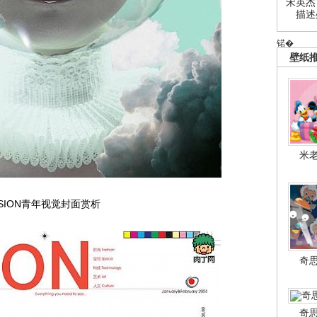
宋英杰
描述
锘�
壁纸
米
ISION青年视觉封面赏析
奇
奇