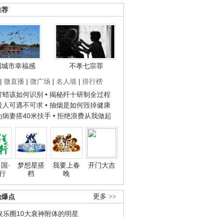
推荐
国城市幸福感
不孝七宗罪
|
微直播
|
微广场
|
名人墙
|
排行榜
子打蜡该如何识别
• 揭秘歼十研制全过程
种贵人可遇不可求
• 抽烟是如何毁掉健康
人为病妻搭40米扶手
• 拒绝浪费从我做起
国·
梦想星搭
我要上春
开门大吉
行
档
晚
劲爆点
更多 >>
娱乐圈10大衰神附体的明星