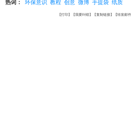
热词：
环保意识
教程
创意
微博
手提袋
纸质
【
打印
】【
我要纠错
】【
复制链接
】【
转发邮