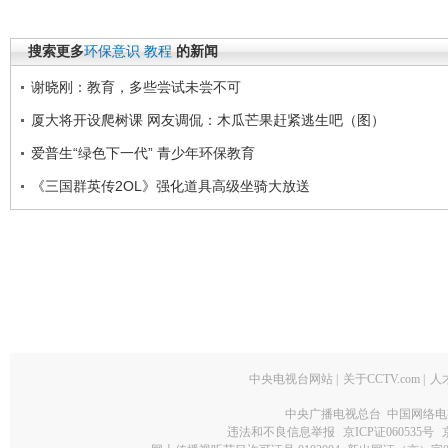
搜索更多
环保意识
教程
的新闻
谢晓刚：教育，多些尝试未尝不可
厦大将开设爬树课 网友调侃：木瓜芒果赶紧逃生吧（图）
爱普生“绿色下一代” 青少年环保教育
《三国群英传2OL》强化道具高级坐骑大放送
中央电视台网站
|
关于CCTV.com
|
人
中央广播电视总台 中国网络电
违法和不良信息举报
京ICP证060535号