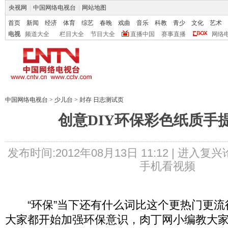
央视网
|
中国网络电视台
|
网站地图
首页
新闻
经济
体育
综艺
春晚
戏曲
音乐
科教
青少
文化
艺术
电视
频道大全
栏目大全
节目大全
直播中国
赛事直播
网络
中国网络电视台
>
少儿台
>
封存 日志测试页
创意DIY环保彩色纸质手
发布时间:2012年08月13日 11:12 |
进入复兴
手机看视频
“环保”当下还有什么词比这个更热门更流
大家都开始加强环保意识，肉丁网小编教大家