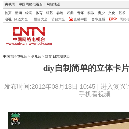
央视网
|
中国网络电视台
|
网站地图
首页
新闻
经济
体育
综艺
春晚
戏曲
音乐
科教
青少
文化
艺术
电视
频道大全
栏目大全
节目大全
直播中国
赛事直播
网络
中国网络电视台
>
少儿台
>
封存 日志测试页
diy自制简单的立体卡片I
发布时间:2012年08月13日 10:45 |
进入复兴
手机看视频