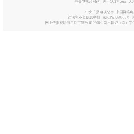
中央电视台网站
|
关于CCTV.com
|
人
中央广播电视总台 中国网络电
违法和不良信息举报
京ICP证060535号
网上传播视听节目许可证号 0102004
新出网证（京）字0