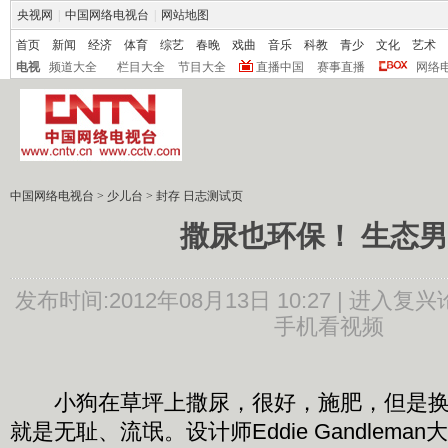
央视网
|
中国网络电视台
|
网站地图
首页
新闻
经济
体育
综艺
春晚
戏曲
音乐
科教
青少
文化
艺术
电视
频道大全
栏目大全
节目大全
直播中国
赛事直播
网络
中国网络电视台
>
少儿台
>
封存 日志测试页
撒尿也环保！ 生态
发布时间:2012年08月13日 10:27 |
进入复兴
手机看视频
小狗在草坪上撒尿，很好，施肥，但是换
就是无耻、流氓。设计师Eddie Gandlem