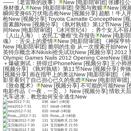
——《老雷斯的故事》
New [电影陪审团] 张娜
身材傲人
New [电影陪审团] 突围与救赎
New [视
瞬间变身65万伏电击枪New [视频分享] 超酷！牛
枪New [视频分享] Toyota Camatte ConceptN
面素颜New [视频分享] 《孰对孰错》第12节New [
间New [电影陪审团] 《冰河世纪4》：养个女儿不容
《人山人海》：农民工“傻根”生存报告
New [电影
魂》：舌尖上的爱情
New [电影陪审团] 《神探
New [电影陪审团] 脆弱的生命 从一次搜索开始New
英特尔概念本Nikiski抢先试玩New [视频分享] 201
Olympic Games Nails 2012 Opening CereNew 
＋爆破测试：拼得过iPhoneNew [视频分享] 王小
[视频分享] 《孰对孰错》第11节New [视频分享] 奔
[视频分享] 画在指甲上的奥运New [电影陪审团] 
影里看到了自己担心已久的焦虑
New [电影陪审团
《致命魔术》
New [视频分享] 不可能的可能New 
电影作品《一夜，一页。》New [视频分享] 情歌天后
汽车进水，教您如何安全逃生New
star2012-7-31
036
star7 小时前
mira2012-7-31
017
mira8 小时前
mira2012-7-31
020
mira8 小时前
Rose灬2012-7-31
020
Rose灬9 小时前
宝贝瑜2012-7-30
131
宝贝瑜昨天 21:56
宝贝瑜2012-7-30
124
宝贝瑜昨天 21:55
宝贝瑜2012-7-30
141
宝贝瑜昨天 21:50