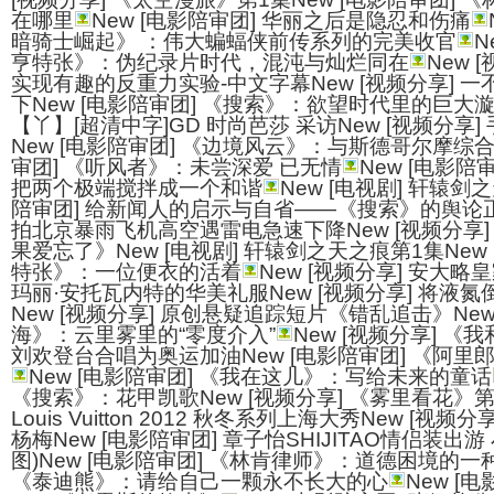
在哪里
New [电影陪审团] 华丽之后是隐忍和伤痛
暗骑士崛起》 ：伟大蝙蝠侠前传系列的完美收官
N
亨特张》：伪纪录片时代，混沌与灿烂同在
New 
实现有趣的反重力实验-中文字幕New [视频分享] 
下New [电影陪审团] 《搜索》：欲望时代里的巨大
【丫】[超清中字]GD 时尚芭莎 采访New [视频分享]
New [电影陪审团] 《边境风云》：与斯德哥尔摩综
审团] 《听风者》：未尝深爱 已无情
New [电影
把两个极端搅拌成一个和谐
New [电视剧] 轩辕剑
陪审团] 给新闻人的启示与自省——《搜索》的舆论
拍北京暴雨飞机高空遇雷电急速下降New [视频分享
果爱忘了》New [电视剧] 轩辕剑之天之痕第1集New
特张》：一位便衣的活着
New [视频分享] 安大
玛丽·安托瓦内特的华美礼服New [视频分享] 将液
New [视频分享] 原创悬疑追踪短片《错乱追击》New
海》：云里雾里的“零度介入”
New [视频分享] 
刘欢登台合唱为奥运加油New [电影陪审团] 《阿
New [电影陪审团] 《我在这儿》：写给未来的童话
《搜索》：花甲凯歌New [视频分享] 《雾里看花》第二
Louis Vuitton 2012 秋冬系列上海大秀New [视
杨梅New [电影陪审团] 章子怡SHIJITAO情侣装出
图)New [电影陪审团] 《林肯律师》：道德困境的一
《泰迪熊》：请给自己一颗永不长大的心
New [