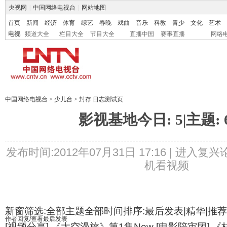
央视网
|
中国网络电视台
|
网站地图
首页
新闻
经济
体育
综艺
春晚
戏曲
音乐
科教
青少
文化
艺术
电视
频道大全
栏目大全
节目大全
直播中国
赛事直播
网络
中国网络电视台
>
少儿台
>
封存 日志测试页
影视基地今日: 5|主题: 6
发布时间:2012年07月31日 17:16 |
进入复兴
机看视频
新窗筛选:全部主题全部时间排序:最后发表|精华|推荐
作者
回复/查看
最后发表
[视频分享] 《太空漫旅》第1集New [电影陪审团]