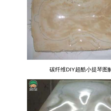
碳纤维DIY超酷小提琴图