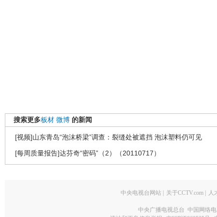
搜索更多
板材
微博
的新闻
[视频]山东青岛“泡沫桥梁”调查：裂缝处被遮挡 泡沫塑料仍可见
[每周质量报告]达芬奇“密码”（2）（20110717）
中央电视台网站
|
关于CCTV.com
|
人
中央广播电视总台 中国网络电