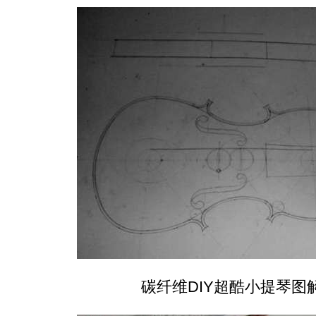
碳纤维DIY超酷小提琴图