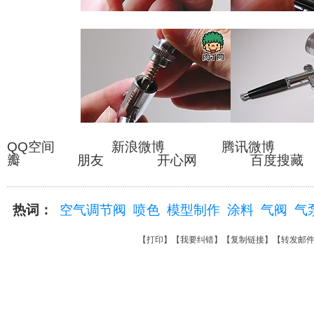
QQ空间 新浪微博 腾讯微博
瓣 朋友 开心网 百度搜藏
热词：
空气调节阀
喷色
模型制作
涂料
气阀
气
【
打印
】【
我要纠错
】【
复制链接
】【
转发邮