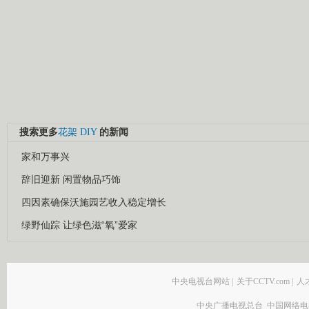
搜索更多
花架
DIY
的新闻
家和万事兴
辞旧迎新 闲置物品巧饰
四因素确保沃施园艺收入稳定增长
绿野仙踪 让绿色滋“氧”爱家
中央电视台网站
|
关于CCTV.com
|
人
中央广播电视总台 中国网络电