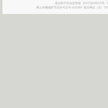
违法和不良信息举报
京ICP证060535号
网上传播视听节目许可证号 0102004
新出网证（京）字0