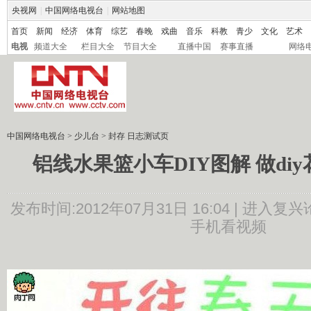
央视网
|
中国网络电视台
|
网站地图
首页
新闻
经济
体育
综艺
春晚
戏曲
音乐
科教
青少
文化
艺术
电视
频道大全
栏目大全
节目大全
直播中国
赛事直播
网络
中国网络电视台
>
少儿台
>
封存 日志测试页
铝线水果篮小车DIY图解 做di
发布时间:2012年07月31日 16:04 |
进入复兴
手机看视频