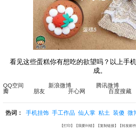
看见这些蛋糕你有想吃的欲望吗？以上手
成。
QQ空间 新浪微博 腾讯微博
瓣 朋友 开心网 百度搜藏
热词：
手机挂饰
手工作品
仙人掌
粘土
装傻
微
【
打印
】【
我要纠错
】【
复制链接
】【
转发邮