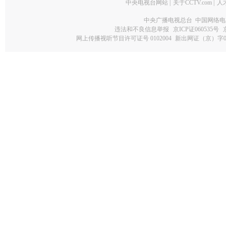
中央电视台网站
|
关于CCTV.com
|
人
中央广播电视总台 中国网络电
违法和不良信息举报
京ICP证060535号
网上传播视听节目许可证号 0102004
新出网证（京）字0