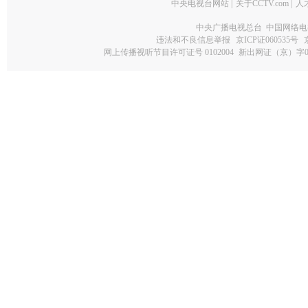
中央电视台网站
|
关于CCTV.com
|
人
中央广播电视总台 中国网络电
违法和不良信息举报
京ICP证060535号
网上传播视听节目许可证号 0102004
新出网证（京）字0