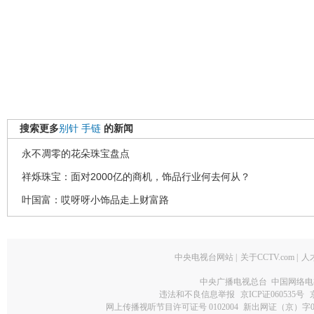
搜索更多
别针
手链
的新闻
永不凋零的花朵珠宝盘点
祥烁珠宝：面对2000亿的商机，饰品行业何去何从？
叶国富：哎呀呀小饰品走上财富路
中央电视台网站
|
关于CCTV.com
|
人
中央广播电视总台 中国网络电
违法和不良信息举报
京ICP证060535号
网上传播视听节目许可证号 0102004
新出网证（京）字0