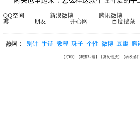
两头也串起来，怎么样这款个性可爱的手
QQ空间 新浪微博 腾讯微博
瓣 朋友 开心网 百度搜藏
热词：
别针
手链
教程
珠子
个性
微博
豆瓣
腾
【
打印
】【
我要纠错
】【
复制链接
】【
转发邮