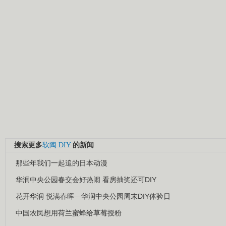
搜索更多
软陶
DIY
的新闻
那些年我们一起追的日本动漫
华润中央公园春交会好热闹 看房抽奖还可DIY
花开华润 悦满春晖—华润中央公园周末DIY体验日
中国农民想用荷兰蜜蜂给草莓授粉