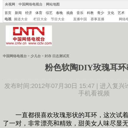
央视网
|
中国网络电视台
|
网站地图
首页
新闻
经济
体育
综艺
春晚
戏曲
音乐
科教
青少
文化
艺术
电视
频道大全
栏目大全
节目大全
直播中国
赛事直播
网络
中国网络电视台
>
少儿台
>
封存 日志测试页
粉色软陶DIY玫瑰耳环
发布时间:2012年07月30日 15:47 |
进入复兴
手机看视频
一直都很喜欢玫瑰形状的耳环，这次试着
了一对，非常漂亮和精致，甜美女人味尽显