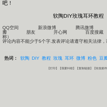
吧！
软陶DIY玫瑰耳环教程
QQ空间 新浪微博 腾讯微博
瓣 朋友 开心网 百度搜藏 
称）
评论内容不能少于5个字.发表评论请遵守相关法律，
热词：
软陶
DIY
教程
玫瑰
耳环
微博
粉色
豆
【
打印
】【
我要纠错
】【
复制链接
】【
转发邮