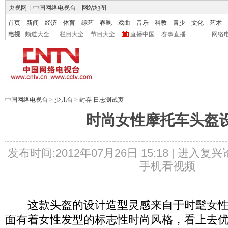
央视网
|
中国网络电视台
|
网站地图
首页
新闻
经济
体育
综艺
春晚
戏曲
音乐
科教
青少
文化
艺术
电视
频道大全
栏目大全
节目大全
直播中国
赛事直播
网络
中国网络电视台
>
少儿台
>
封存 日志测试页
时尚女性摩托车头盔
发布时间:2012年07月26日 15:18 |
进入复兴
手机看视频
这款头盔的设计造型灵感来自于时髦女性
面有着女性发型的标志性时尚风格，看上去