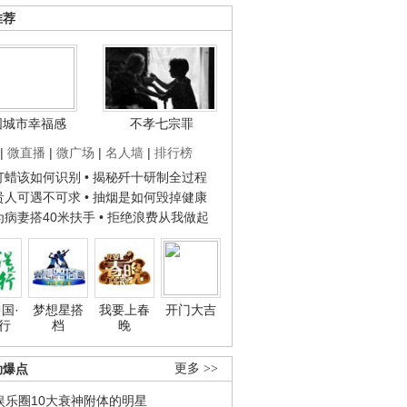
推荐
国城市幸福感
不孝七宗罪
|
微直播
|
微广场
|
名人墙
|
排行榜
子打蜡该如何识别
• 揭秘歼十研制全过程
种贵人可遇不可求
• 抽烟是如何毁掉健康
人为病妻搭40米扶手
• 拒绝浪费从我做起
国·
梦想星搭
我要上春
开门大吉
行
档
晚
劲爆点
更多 >>
娱乐圈10大衰神附体的明星