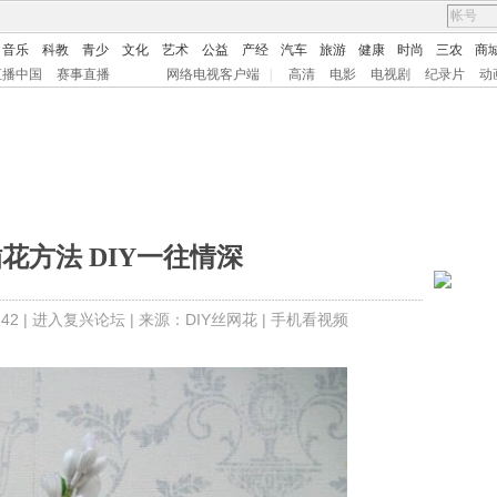
音乐
科教
青少
文化
艺术
公益
产经
汽车
旅游
健康
时尚
三农
商
直播中国
赛事直播
网络电视客户端
|
高清
电影
电视剧
纪录片
动
花方法 DIY一往情深
42 |
进入复兴论坛
| 来源：
DIY丝网花 |
手机看视频