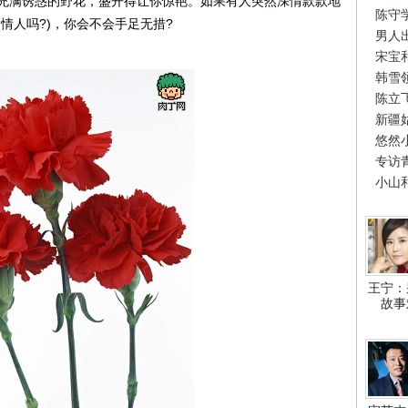
满诱惑的野花，盛开得让你惊艳。如果有人突然深情款款地
陈守
情人吗?)，你会不会手足无措?
男人
宋宝
韩雪
陈立
新疆
悠然
专访
小山
王宁：
故事