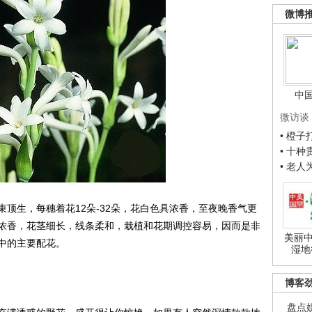
微博
中
微访谈
• 橙
• 十
• 老
生，每穗着花12朵-32朵，花白色具浓香，至夜晚香气更
浓香，花茎细长，线条柔和，栽植和花期调控容易，因而是非
美丽中
中的主要配花。
湿地
博客
盘点