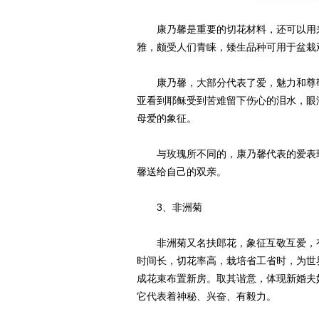
康乃馨是重要的切花材料，还可以用来
雅，颇受人们青睐，矮生品种可用于盆栽
康乃馨，大部分代表了爱，魅力和尊敬
亚看到耶稣受到苦难留下伤心的泪水，眼
母爱的象征。
与玫瑰所不同的，康乃馨代表的爱表现
馨送给自己的双亲。
3、非洲菊
非洲菊又名扶郎花，象征互敬互爱，有
时间长，切花率高，栽培省工省时，为世
成花束布置新房。取其谐意，体现新婚夫
它代表着神秘、兴奋、有毅力。