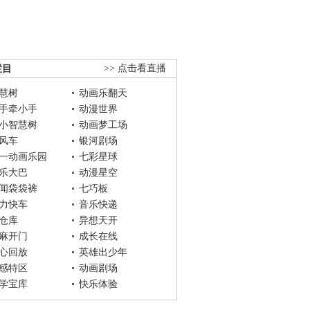
栏目
>> 点击看直播
慧树
动画乐翻天
手牵小手
动漫世界
小智慧树
动画梦工场
风车
银河剧场
一动画乐园
七彩星球
乐大巴
动漫星空
闻袋袋裤
七巧板
力快车
音乐快递
仓库
异想天开
麻开门
成长在线
心回放
英雄出少年
感特区
动画剧场
学宝库
快乐体验