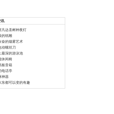
资讯
阿凡达圣树种夜灯
般的纸雕
兴奋的烟雾艺术
电动螺丝刀
上最深的游泳池
能休闲椅
纸板音箱
的电话亭
淋神器
东东都可以变的有趣