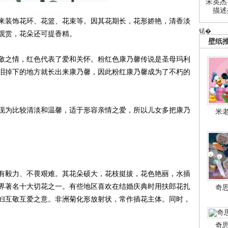
宋英杰
描述
装饰花环、花篮、花束等。因其花期长，花形娇艳，清香淡
锘�
观赏，花朵还可提香精。
壁纸
之情，红色代表了爱和关怀。粉红色康乃馨传说是圣母玛利
泪掉下的地方就长出来康乃馨，因此粉红康乃馨成为了不朽的
为比较清淡和温馨，适于形容亲情之爱，所以儿女多把康乃
米
毅力、不畏艰难。其花朵硕大，花枝挺拔，花色艳丽，水插
界著名十大切花之一。有些地区喜欢在结婚庆典时用扶郎花扎
奇
妇互敬互爱之意。非洲菊化形放射状，常作插花主体。同时，
奇