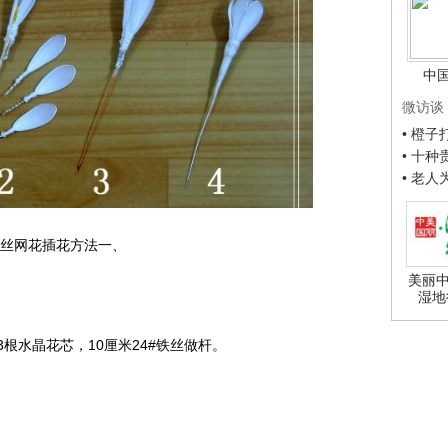
中
微访谈
• 橙
• 十
• 老
丝网花插花方法一、
美丽中
湿地
根水晶花芯，10厘米24#铁丝做杆。