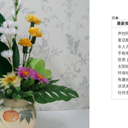
锘�
最新
声控
童话
令人
手枪
世界
太阳
环保
有趣
冰淇
任何