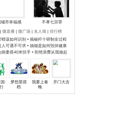
国城市幸福感
不孝七宗罪
|
微直播
|
微广场
|
名人墙
|
排行榜
子打蜡该如何识别
• 揭秘歼十研制全过程
种贵人可遇不可求
• 抽烟是如何毁掉健康
人为病妻搭40米扶手
• 拒绝浪费从我做起
国·
梦想星搭
我要上春
开门大吉
行
档
晚