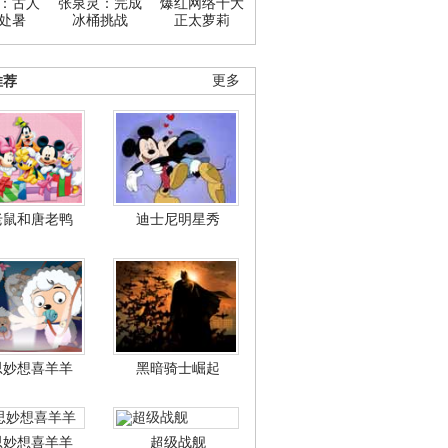
：古人
张泉灵：完成
爆红网络十大
处暑
冰桶挑战
正太萝莉
推荐
更多
老鼠和唐老鸭
迪士尼明星秀
思妙想喜羊羊
黑暗骑士崛起
思妙想喜羊羊
超级战舰