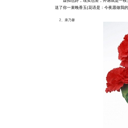
虚拟也好，现实也罢，外遇就是一枝充
送了你一束晚香玉(花语是：今夜愿做我的
2、康乃馨