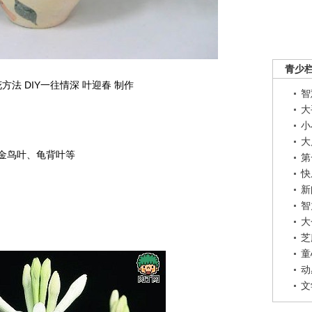
青少
方法 DIY一往情深 叶迎春 制作
智
大
小
大
金鸟叶、龟背叶等
第
快
新
智
大
芝
童
动
文