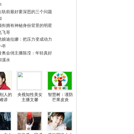
学
出轨前最好要深思的三个问题
和
领衔拥有神秘身份背景的明星
飞飞哥
姑娘迪拉娜：把压力变成动力
小卒
青奥会俏主播陈滢：年轻真好
和溪水
别人的
央视知性美女
智慧树：谨防
难讲
主播文馨
芒果皮炎