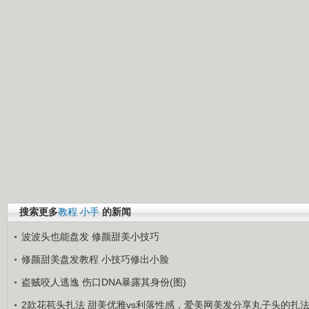
搜索更多
教程
小手
的新闻
波波头也能盘发 修颜甜美小技巧
修颜甜美盘发教程 小技巧修出小脸
盗贼咬人逃逸 伤口DNA暴露其身份(图)
2款花苞头扎法 甜美优雅vs利落性感，爱美网美发分享丸子头的扎