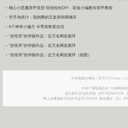
桃心小恶魔美甲造型 轻轻松松DIY，彩妆小编教你美甲教程
空手淘房计：我倒腾的五套房和两辆车
6个神奇小偏方 令秀发恢复自信
“折纸哥”的华丽作品：近万名网友膜拜
“折纸哥”的华丽作品：近万名网友膜拜
“折纸哥”的华丽作品：近万名网友膜拜（组图）
中央电视台网站
|
关于CCTV.com
|
人
中央广播电视总台 中国网络电
违法和不良信息举报
京ICP证060535号
网上传播视听节目许可证号 0102004
新出网证（京）字0