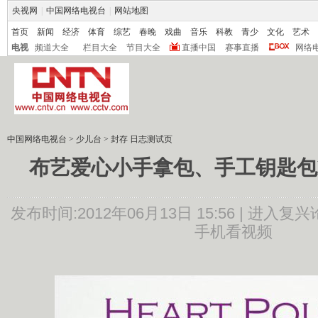
央视网
|
中国网络电视台
|
网站地图
首页
新闻
经济
体育
综艺
春晚
戏曲
音乐
科教
青少
文化
艺术
电视
频道大全
栏目大全
节目大全
直播中国
赛事直播
网络
中国网络电视台
>
少儿台
>
封存 日志测试页
布艺爱心小手拿包、手工钥匙包
发布时间:2012年06月13日 15:56 |
进入复兴
手机看视频