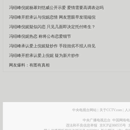
冯绍峰倪妮杨幂刘恺威公开示爱 爱情需要高调表达吗
冯绍峰开腔承认与倪妮恋情 网友慧眼早发现端倪
冯绍峰倪妮疑似闪恋 只见几面即决定托付终生？
冯绍峰倪妮热恋 称将公布恋爱细节
冯绍峰承认爱上倪妮疑炒作 手段拙劣不招人待见
冯绍峰开腔承认爱上倪妮 疑为新片炒作
网友爆料：有图有真相
中央电视台网站
|
关于CCTV.com
|
人
中央广播电视总台 中国网络电
违法和不良信息举报
京ICP证060535号