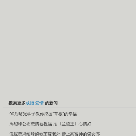
搜索更多
戒指
爱情
的新闻
90后曙光学子教你挖掘“草根”的幸福
冯绍峰公布恋情被祝福 拍《兰陵王》心情好
倪妮恋冯绍峰魏敏芝嫁老外 傍上高富帅的谋女郎