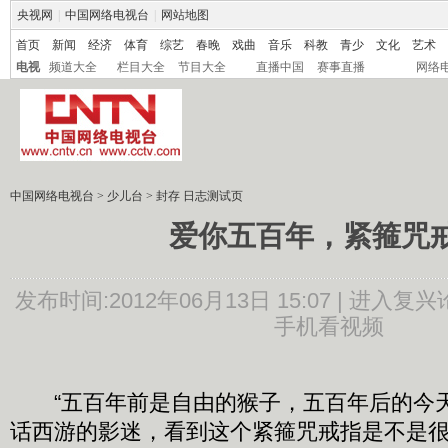
央视网
|
中国网络电视台
|
网站地图
首页
新闻
经济
体育
综艺
春晚
戏曲
音乐
科教
青少
文化
艺术
电视
频道大全
栏目大全
节目大全
直播中国
赛事直播
网络
中国网络电视台
>
少儿台
>
封存 日志测试页
爱你五百年，紧箍咒
发布时间:2012年06月13日 15:07 |
进入复兴
手机看视频
“五百年前是自由的猴子，五百年后的今天
话西游的影迷，看到这个紧箍咒戒指是不是