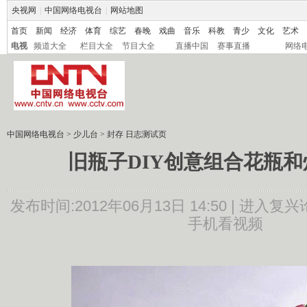
央视网
|
中国网络电视台
|
网站地图
首页
新闻
经济
体育
综艺
春晚
戏曲
音乐
科教
青少
文化
艺术
电视
频道大全
栏目大全
节目大全
直播中国
赛事直播
网络
中国网络电视台
>
少儿台
>
封存 日志测试页
旧瓶子DIY创意组合花瓶
发布时间:2012年06月13日 14:50 |
进入复兴
手机看视频