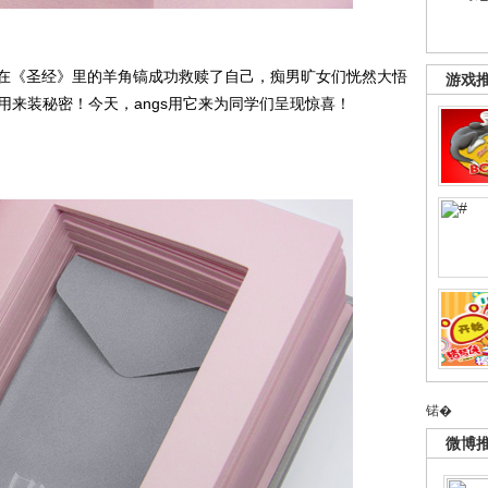
在《圣经》里的羊角镐成功救赎了自己，痴男旷女们恍然大悟
游戏
用来装秘密！今天，angs用它来为同学们呈现惊喜！
锘�
微博