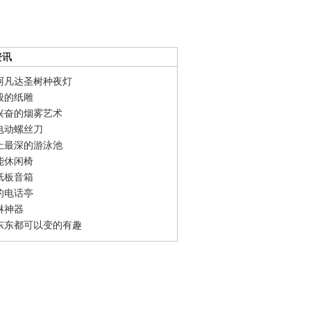
资讯
阿凡达圣树种夜灯
般的纸雕
兴奋的烟雾艺术
电动螺丝刀
上最深的游泳池
能休闲椅
纸板音箱
的电话亭
淋神器
东东都可以变的有趣