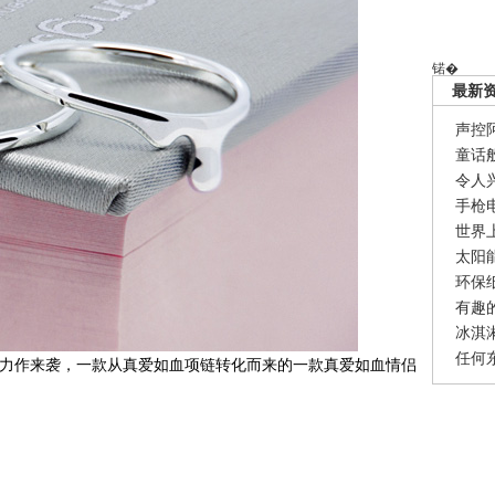
锘�
最新
声控
童话
令人
手枪
世界
太阳
环保
有趣
冰淇
任何
情力作来袭，一款从真爱如血项链转化而来的一款真爱如血情侣