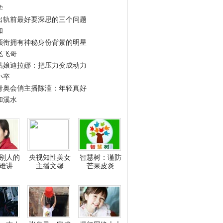
学
出轨前最好要深思的三个问题
和
领衔拥有神秘身份背景的明星
飞飞哥
姑娘迪拉娜：把压力变成动力
小卒
青奥会俏主播陈滢：年轻真好
和溪水
别人的
央视知性美女
智慧树：谨防
难讲
主播文馨
芒果皮炎