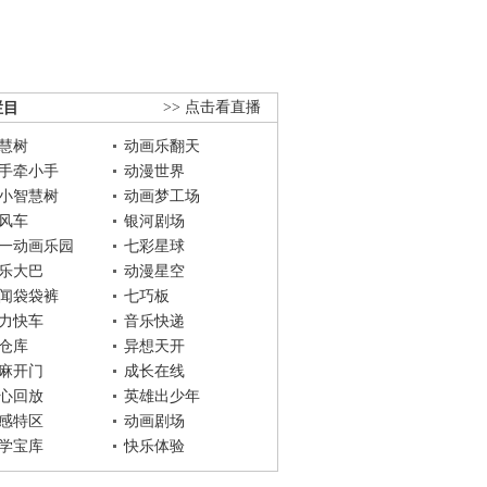
栏目
>> 点击看直播
慧树
动画乐翻天
手牵小手
动漫世界
小智慧树
动画梦工场
风车
银河剧场
一动画乐园
七彩星球
乐大巴
动漫星空
闻袋袋裤
七巧板
力快车
音乐快递
仓库
异想天开
麻开门
成长在线
心回放
英雄出少年
感特区
动画剧场
学宝库
快乐体验