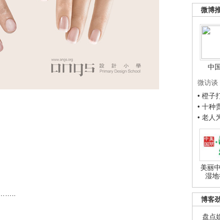
微博
中
微访谈
• 橙
• 十
• 老
美丽中
湿地
…..
博客
盘点