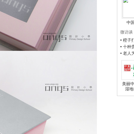
中
微访谈
• 橙
• 十
• 老
美丽中
湿地