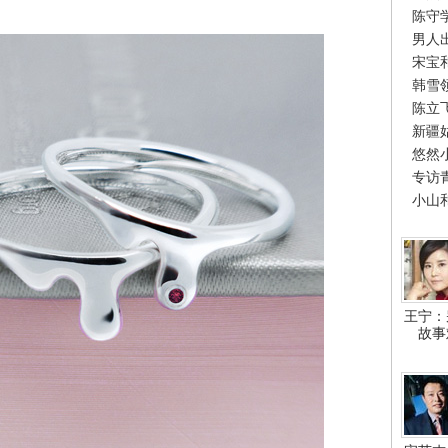
陈守
男人
宋宝
韩雪
陈立
新疆
悠然
专访
小山
王宁：
故事