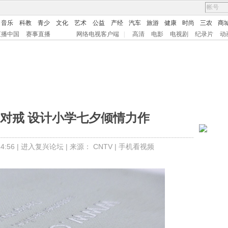
音乐
科教
青少
文化
艺术
公益
产经
汽车
旅游
健康
时尚
三农
商
直播中国
赛事直播
网络电视客户端
|
高清
电影
电视剧
纪录片
动
对戒 设计小学七夕倾情力作
:56 |
进入复兴论坛
| 来源：
CNTV
|
手机看视频