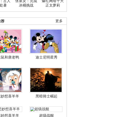
：古人
张泉灵：完成
爆红网络十大
处暑
冰桶挑战
正太萝莉
推荐
更多
老鼠和唐老鸭
迪士尼明星秀
思妙想喜羊羊
黑暗骑士崛起
思妙想喜羊羊
超级战舰