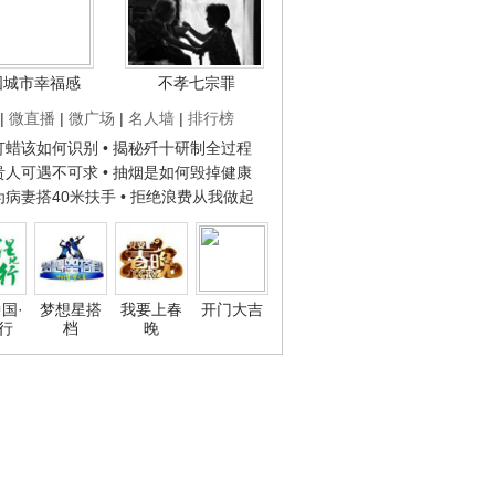
国城市幸福感
不孝七宗罪
|
微直播
|
微广场
|
名人墙
|
排行榜
子打蜡该如何识别
• 揭秘歼十研制全过程
种贵人可遇不可求
• 抽烟是如何毁掉健康
人为病妻搭40米扶手
• 拒绝浪费从我做起
国·
梦想星搭
我要上春
开门大吉
行
档
晚