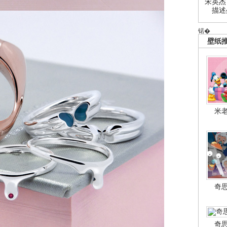
宋英杰
描述
锘�
壁纸
米
奇
奇