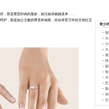
切，那是爱恋织就的曼妙，如泣如诉娓娓道来……
被呵护，那是如公主般的尊贵和倾慕，恰似孕育万年的天然红宝
青少
智
大
小
大
第
快
新
智
大
芝
童
动
文