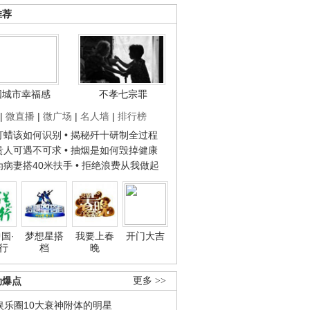
推荐
国城市幸福感
不孝七宗罪
|
微直播
|
微广场
|
名人墙
|
排行榜
子打蜡该如何识别
• 揭秘歼十研制全过程
种贵人可遇不可求
• 抽烟是如何毁掉健康
人为病妻搭40米扶手
• 拒绝浪费从我做起
国·
梦想星搭
我要上春
开门大吉
行
档
晚
劲爆点
更多 >>
娱乐圈10大衰神附体的明星