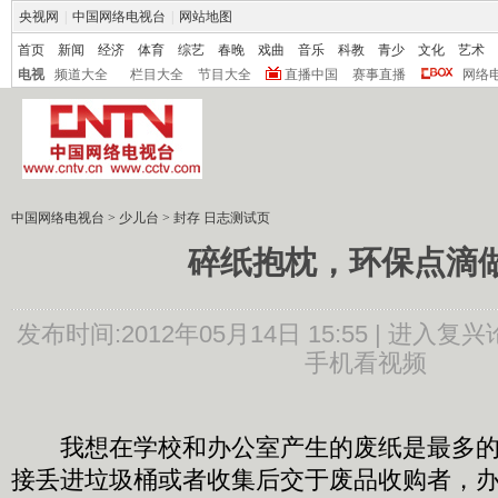
央视网
|
中国网络电视台
|
网站地图
首页
新闻
经济
体育
综艺
春晚
戏曲
音乐
科教
青少
文化
艺术
电视
频道大全
栏目大全
节目大全
直播中国
赛事直播
网络
中国网络电视台
>
少儿台
>
封存 日志测试页
碎纸抱枕，环保点滴
发布时间:2012年05月14日 15:55 |
进入复兴
手机看视频
我想在学校和办公室产生的废纸是最多的
接丢进垃圾桶或者收集后交于废品收购者，