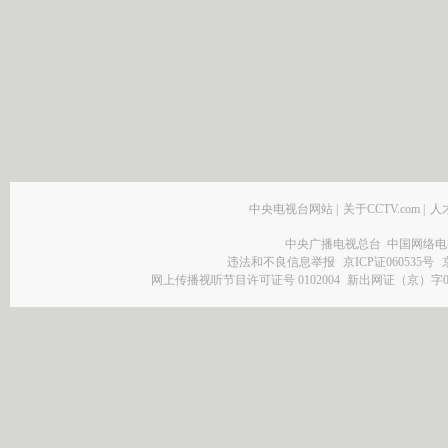
中央电视台网站
|
关于CCTV.com
|
人
中央广播电视总台 中国网络电
违法和不良信息举报
京ICP证060535号
网上传播视听节目许可证号 0102004
新出网证（京）字0