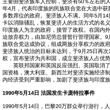
主要由斐济族军人控制，斐济有50％左右的人
年4月，代表印度族的民族联合党在大选中获
多数席位的政府。斐济族人不满。同年5月1
卡以消除骚乱，恢复斐济人的生活方式的名
印度族人为主的政府，接管了政权。在国内
迫放弃权力，由加尼劳总督暂行管理国家。9
族联合党达成协议，组成两族分享权力的政
斐济族人统治的目标未达到，于9月25日再
权，宣布斐济为共和国，成立斐济族人占优
英联邦国家和英国反应强烈。英国取消了
国资格，澳大利亚、新西兰对斐济实施经济
内经济受到严重影响，加剧了斐济族与印度
1990年5月14日 法国发生卡庞特拉事件
1990年5月14日，巴黎20万群众举行游行