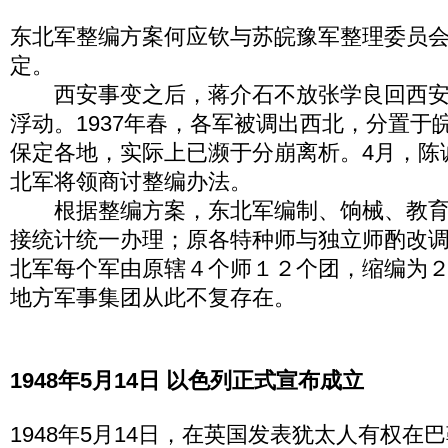
东北军整编方案何应钦与苏皖豫军整理委员会
定。
西安事变之后，蒋介石不放张学良回西安
浮动。1937年春，各军被调出西北，分置于
保定各地，实际上已濒于分崩离析。4月，陈
北军将领商讨整编办法。
根据整编方案，东北军编制、饷械、教育
接统计统一办理；原各特种师与独立师酌改
北军每个军由原辖４个师１２个团，缩编为
地方军事集团从此不复存在。
1948年5月14日 以色列正式宣布成立
1948年5月14日，在英国发表犹太人有权在