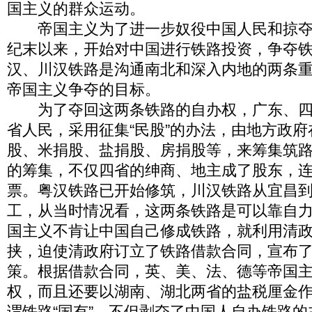
国主义的群众运动。
帝国主义为了进一步奴役中国人民和掠夺中
纪末以来，开始对中国进行铁路投资，争夺
汉、川汉铁路是沟通南北和深入内地的两条
帝国主义争夺的目标。
为了夺回这两条铁路的自办权，广东、四
省人民，采用征集“民股”的办法，由地方政
股、米捐股、盐捐股、房捐股等，来筹集筑
的筹集，不仅四省的绅商、地主成了股东，
票。粤汉铁路已开始修筑，川汉铁路从宜昌
工，从当时情况看，这两条铁路是可以靠自
国主义不肯让中国自己修成铁路，就利用清
挟，迫使清政府订立了铁路借款合同，宣布
策。根据借款合同，英、美、法、德等帝国
权，而且还要以湖南、湖北两省的盐税厘金
谓铁路“国有”，不但剥夺了中国人自办铁路