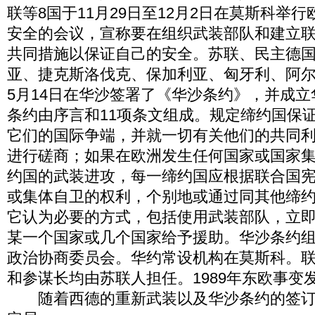
联等8国于11月29日至12月2日在莫斯科举
安全的会议，宣称要在组织武装部队和建立
共同措施以保证自己的安全。苏联、民主德
亚、捷克斯洛伐克、保加利亚、匈牙利、阿尔巴
5月14日在华沙签署了《华沙条约》，并成
条约由序言和11项条文组成。规定缔约国保
它们的国际争端，并就一切有关他们的共同
进行磋商；如果在欧洲发生任何国家或国家
约国的武装进攻，每一缔约国应根据联合国宪
或集体自卫的权利，个别地或通过同其他缔
它认为必要的方式，包括使用武装部队，立
某一个国家或几个国家给予援助。华沙条约
政治协商委员会。华约常设机构在莫斯科。
和参谋长均由苏联人担任。1989年东欧事变
随着西德的重新武装以及华沙条约的签订