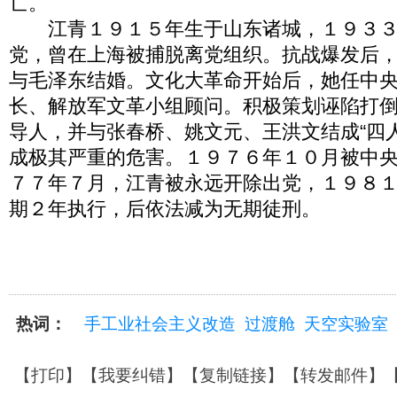
亡。
江青１９１５年生于山东诸城，１９３３
党，曾在上海被捕脱离党组织。抗战爆发后
与毛泽东结婚。文化大革命开始后，她任中
长、解放军文革小组顾问。积极策划诬陷打
导人，并与张春桥、姚文元、王洪文结成“四
成极其严重的危害。１９７６年１０月被中
７７年７月，江青被永远开除出党，１９８
期２年执行，后依法减为无期徒刑。
热词：
手工业社会主义改造
过渡舱
天空实验室
【
打印
】【
我要纠错
】【
复制链接
】【
转发邮件
】