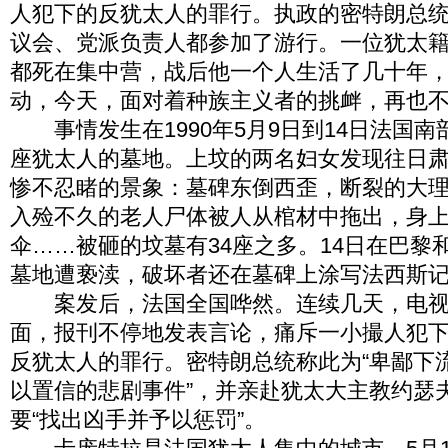
人犯下的反犹太人的罪行。执政的密特朗总
议会、党派负责人都参加了游行。一位犹太
都死在集中营，战后他一个人生活了几十年
动，今天，面对着种族主义者的挑衅，再也
事情发生在1990年5月9日到14日法国南
座犹太人的墓地。上坟的两名妇女发现往日
惨不忍睹的景象：墓碑东倒西歪，断裂的大
入殓不久的老人尸体被人从棺材中拖出，身
伞……被砸的坟墓有34座之多。14日在巴黎
墓地遭亵渎，破坏者还在墓碑上涂写法西斯
案发后，法国全国哗然。连续几天，电视
面，报刊不停地发表言论，痛斥一小撮人犯
反犹太人的罪行。密特朗总统称此为“卑鄙下流
以置信的悲剧事件”，并亲赴犹太大主教约瑟
要“找出凶手并予以惩罚”。