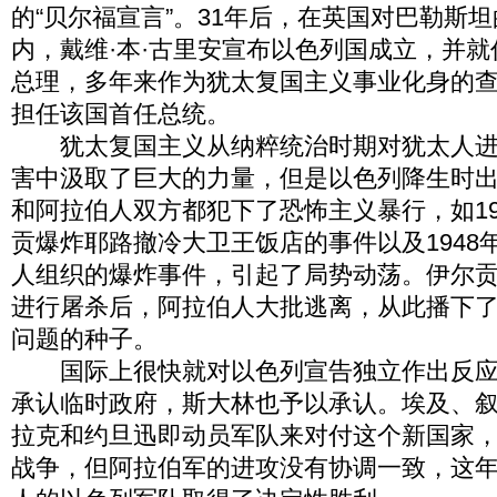
的“贝尔福宣言”。31年后，在英国对巴勒斯
内，戴维·本·古里安宣布以色列国成立，并
总理，多年来作为犹太复国主义事业化身的查
担任该国首任总统。
犹太复国主义从纳粹统治时期对犹太人进
害中汲取了巨大的力量，但是以色列降生时
和阿拉伯人双方都犯下了恐怖主义暴行，如19
贡爆炸耶路撤冷大卫王饭店的事件以及1948
人组织的爆炸事件，引起了局势动荡。伊尔
进行屠杀后，阿拉伯人大批逃离，从此播下
问题的种子。
国际上很快就对以色列宣告独立作出反应
承认临时政府，斯大林也予以承认。埃及、
拉克和约旦迅即动员军队来对付这个新国家
战争，但阿拉伯军的进攻没有协调一致，这年