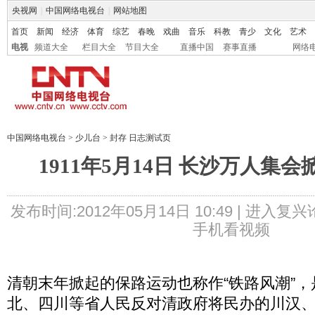
央视网
|
中国网络电视台
|
网站地图
首页
新闻
经济
体育
综艺
春晚
戏曲
音乐
科教
青少
文化
艺术
电视
频道大全
栏目大全
节目大全
直播中国
赛事直播
网络
中国网络电视台
>
少儿台
>
封存 日志测试页
1911年5月14日 长沙万人集
发布时间:2012年05月14日 10:49 |
进入复兴
手机看视频
清朝末年掀起的保路运动也称作“铁路风潮”
北、四川等省人民反对清政府将民办的川汉