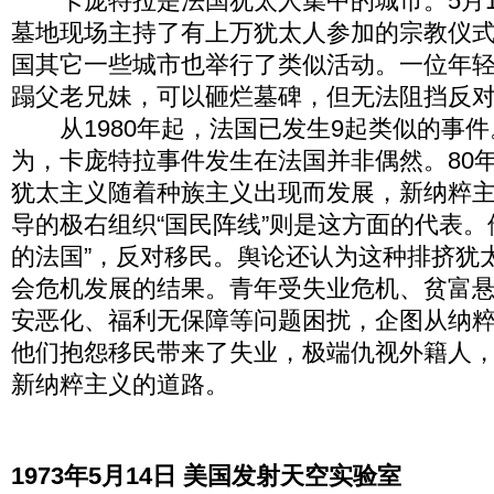
卡庞特拉是法国犹太人集中的城市。5月1
墓地现场主持了有上万犹太人参加的宗教仪
国其它一些城市也举行了类似活动。一位年
蹋父老兄妹，可以砸烂墓碑，但无法阻挡反
从1980年起，法国已发生9起类似的事件
为，卡庞特拉事件发生在法国并非偶然。80
犹太主义随着种族主义出现而发展，新纳粹
导的极右组织“国民阵线”则是这方面的代表。
的法国”，反对移民。舆论还认为这种排挤犹
会危机发展的结果。青年受失业危机、贫富
安恶化、福利无保障等问题困扰，企图从纳
他们抱怨移民带来了失业，极端仇视外籍人
新纳粹主义的道路。
1973年5月14日 美国发射天空实验室