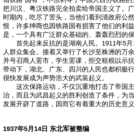
把川汉、粤汉铁路完全拍卖给帝国主义了。
时期内，吃尽了苦头，当他们看到清政府公
恨，许多绅商也因铁路国有损害了他们的利
是，一个具有广泛群众基础的、轰轰烈烈的
首先起来反抗的是湖南人民。1911年5月
人群众集会。接着又举行了长沙至株洲的万
并号召商人罢市，学生罢课，拒交租税以示
带动下，湖北、广东、四川的人民也都积极
很快发展成为声势浩大的武装起义。
这次保路运动，不仅沉重地打击了帝国主
治，而且为武昌起义的胜利创造了条件，为
发展开辟了道路，因而它有着重大的历史意
1937年5月14日 东北军被整编