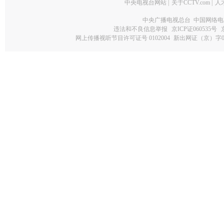
中央电视台网站
|
关于CCTV.com
|
人
中央广播电视总台 中国网络电
违法和不良信息举报
京ICP证060535号
网上传播视听节目许可证号 0102004
新出网证（京）字0