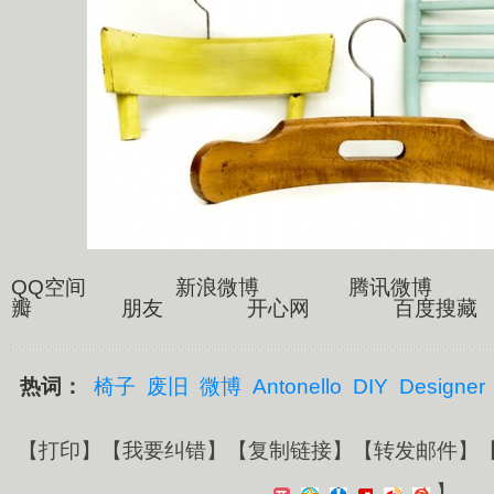
QQ空间 新浪微博 腾讯微博
瓣 朋友 开心网 百度搜藏
热词：
椅子
废旧
微博
Antonello
DIY
Designer
【
打印
】【
我要纠错
】【
复制链接
】【
转发邮件
】
】