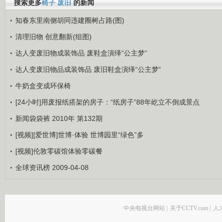
搜索更多
椅子
废旧
的新闻
知春东里南侧胡同违建圈树占路(图)
清理旧物 创意翻新(组图)
达人变废旧物成装饰品 废鞋盒演绎“公主梦“
达人变废旧物品成装饰品 废旧鞋盒演绎“公主梦“
牛奶盒变成环保椅
[24小时]用废报纸搭架的房子：“纸房子”88年屹立不倒成景点
新闻袋袋裤 2010年 第132期
[视频][爱世博]世博·体验 世博园里“绿色”多
[视频]伦敦零碳馆体验零碳餐
全球资讯榜 2009-04-08
中央电视台网站
|
关于CCTV.com
|
人