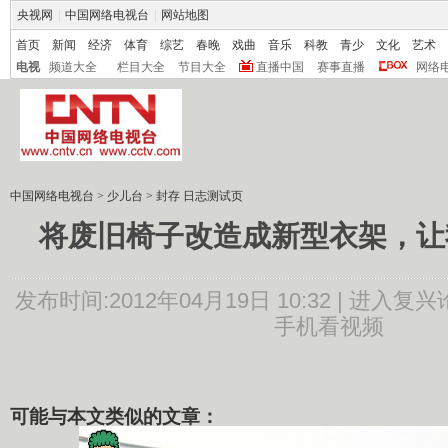
央视网
|
中国网络电视台
|
网站地图
首页
新闻
经济
体育
综艺
春晚
戏曲
音乐
科教
青少
文化
艺术
电视
频道大全
栏目大全
节目大全
直播中国
赛事直播
网络
中国网络电视台
>
少儿台
>
封存 日志测试页
将废旧椅子改造成新型衣架，让
发布时间:2012年04月19日 10:32 |
进入复兴
手机看视频
可能与本文类似的文章：