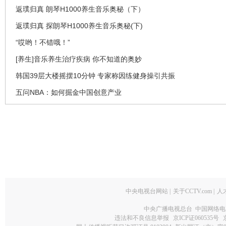
返璞归真 朗琴H1000养生音乐奥秘（下）
返璞归真 探朗琴H1000养生音乐奥秘(下)
“哎哟！不错哦！”
[养生]音乐养生治疗疾病 你不知道的奥妙
韩国39层大楼摇摆10分钟 专家称因练健身操引共振
五问NBA：如何掘金中国创意产业
中央电视台网站
|
关于CCTV.com
|
人
中央广播电视总台 中国网络电
违法和不良信息举报
京ICP证060535号