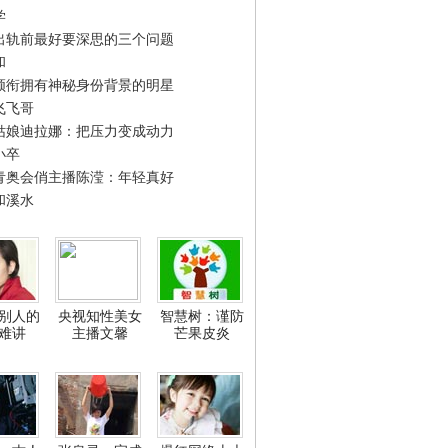
学
出轨前最好要深思的三个问题
和
领衔拥有神秘身份背景的明星
飞飞哥
姑娘迪拉娜：把压力变成动力
小卒
青奥会俏主播陈滢：年轻真好
和溪水
别人的
央视知性美女
智慧树：谨防
难讲
主播文馨
芒果皮炎