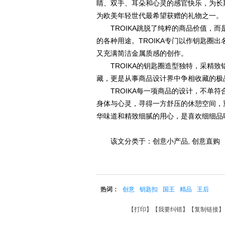
睛、双手、耳朵和心灵的感官快乐，为长
为欧美年轻世代最希望获赠的礼物之一。
TROIKA跳脱了纯粹的商品价值，而
的各种用途。TROIKA专门以作钥匙圈
又充满简洁金属质感的创作。
TROIKA的钥匙圈造型独特，采精致
藏，更是从事商品设计界中争相收藏的极
TROIKA每一项商品的设计，不单符
身体与心灵，寻得一方舒压的休憩空间，重
华味道和精致细腻的用心，是喜欢细细品
该文分类于：创意小产品, 创意直购
热词：
创意
钥匙扣
国王
精品
王后
【
打印
】【
我要纠错
】【
复制链接
】