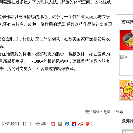
期曝露在过多压力下的现代人找到舒压的休憩空间。因此也成
是创作者以充满情感的用心，赋予每一个作品教人满足与快乐
游戏
出名,还有名片盒、皮包、旅行用的玩意,通过这些作品传达出前卫
铝合金制成，材质讲究，外型创意，在欧美国家广受喜爱与收
品。
合优雅美观的标准，极富巧思的贴心、幽默设计，亦让疲惫的
新感受生活。TROIKA的极简风格中，蕴藏着些许最IN的奢
味生活的时尚男女，不容错过的精致收藏。
锘�
责任编辑：焦莹
微博
【
转发邮件
】【
】
【一键分享
】