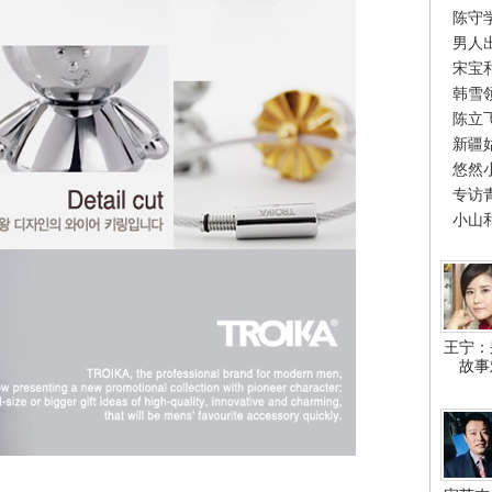
陈守
男人
宋宝
韩雪
陈立
新疆
悠然
专访
小山
王宁：
故事