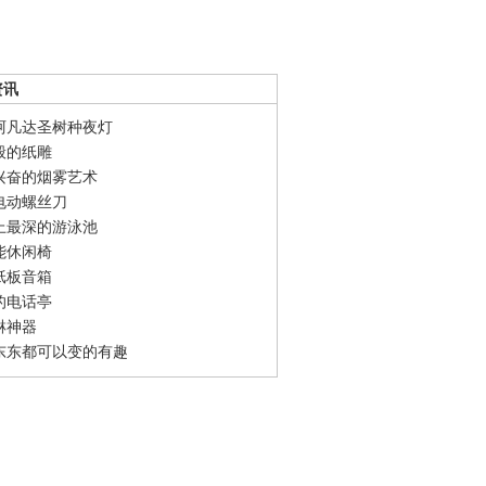
资讯
阿凡达圣树种夜灯
般的纸雕
兴奋的烟雾艺术
电动螺丝刀
上最深的游泳池
能休闲椅
纸板音箱
的电话亭
淋神器
东东都可以变的有趣