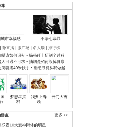
推荐
国城市幸福感
不孝七宗罪
|
微直播
|
微广场
|
名人墙
|
排行榜
子打蜡该如何识别
• 揭秘歼十研制全过程
种贵人可遇不可求
• 抽烟是如何毁掉健康
人为病妻搭40米扶手
• 拒绝浪费从我做起
国·
梦想星搭
我要上春
开门大吉
行
档
晚
劲爆点
更多 >>
娱乐圈10大衰神附体的明星