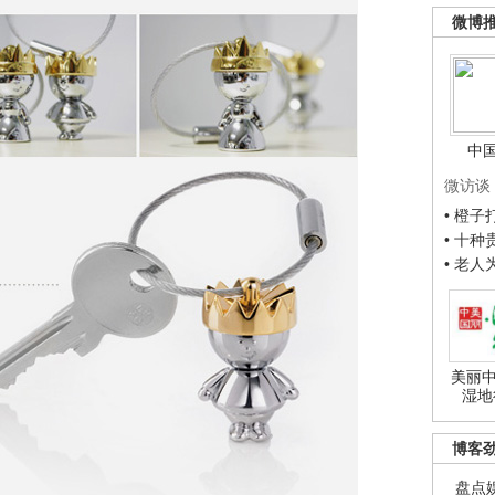
微博
中
微访谈
• 橙
• 十
• 老
美丽中
湿地
博客
盘点