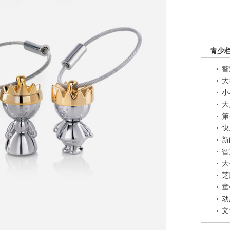
青少
智
大
小
大
第
快
新
智
大
芝
童
动
文