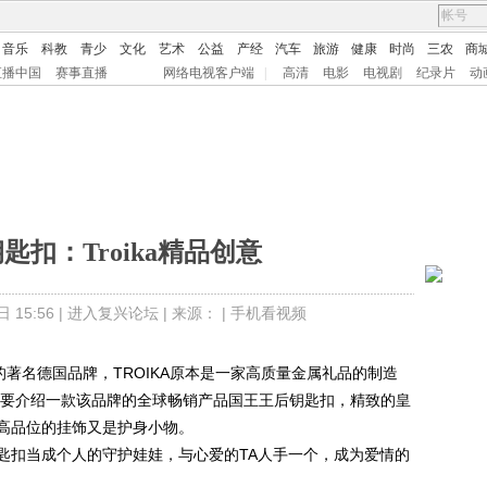
音乐
科教
青少
文化
艺术
公益
产经
汽车
旅游
健康
时尚
三农
商
直播中国
赛事直播
网络电视客户端
|
高清
电影
电视剧
纪录片
动
匙扣：Troika精品创意
15:56 |
进入复兴论坛
| 来源： |
手机看视频
著名德国品牌，TROIKA原本是一家高质量金属礼品的制造
酷将要介绍一款该品牌的全球畅销产品国王王后钥匙扣，精致的皇
高品位的挂饰又是护身小物。
扣当成个人的守护娃娃，与心爱的TA人手一个，成为爱情的