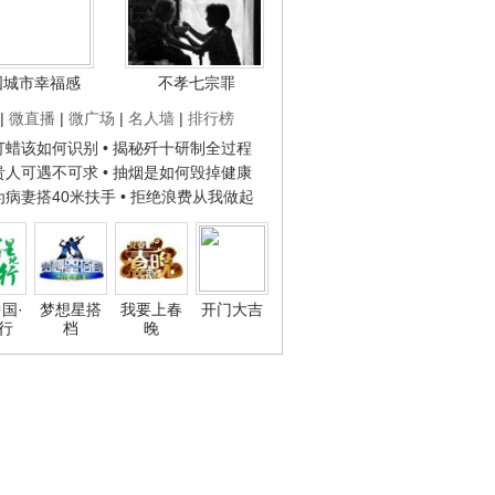
国城市幸福感
不孝七宗罪
|
微直播
|
微广场
|
名人墙
|
排行榜
子打蜡该如何识别
• 揭秘歼十研制全过程
种贵人可遇不可求
• 抽烟是如何毁掉健康
人为病妻搭40米扶手
• 拒绝浪费从我做起
国·
梦想星搭
我要上春
开门大吉
行
档
晚