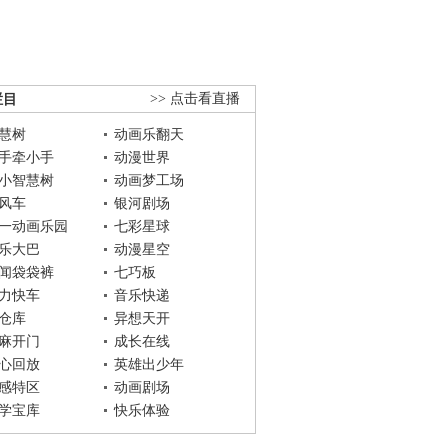
栏目
>> 点击看直播
慧树
动画乐翻天
手牵小手
动漫世界
小智慧树
动画梦工场
风车
银河剧场
一动画乐园
七彩星球
乐大巴
动漫星空
闻袋袋裤
七巧板
力快车
音乐快递
仓库
异想天开
麻开门
成长在线
心回放
英雄出少年
感特区
动画剧场
学宝库
快乐体验