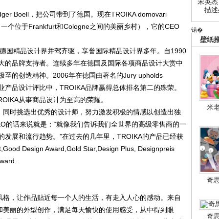
宋英杰
描述
 Boell，把公司带到了德国。现在TROIKA domovari
ald（一个位于Frankfurt和Cologne之间的美丽乡村），它的CEO
锘�
壁纸
BMW在德国精品设计界并驾齐驱，享誉国际精品设计界多年。自1990
大的品牌支持者。连续多年在德国及国际各项商品设计大赏中
创造精神。2006年在德国由著名的Jury upholds
 100大生产及工业产品设计评比中，TROIKA品牌赢得总体排名第二的殊荣。
ROIKA从事商品设计为至高的荣耀。
米
，同时挑选出优秀的设计师，努力激发积极的情感以创造出独
EO的话来说就是：“就像我们告诉我们全世界的高级零售商的一
发展和流行趋势。”在过去的几年里，TROIKA的产品已经获
esign Award,Gold Star,Design Plus, Designpreis
Award.
奇
风格，让作品贴近每一个人的生活，有走入人心的感动。来自
计和美丽的外型创作，满足每天愉快的使用感受，从中得到眼
奇