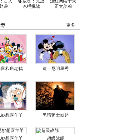
：古人
张泉灵：完成
爆红网络十大
处暑
冰桶挑战
正太萝莉
推荐
更多
老鼠和唐老鸭
迪士尼明星秀
思妙想喜羊羊
黑暗骑士崛起
思妙想喜羊羊
超级战舰