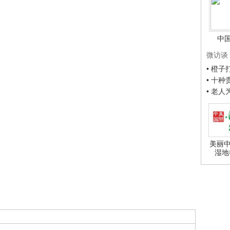
中
微访谈
• 橙
• 十
• 老
美丽中
湿地