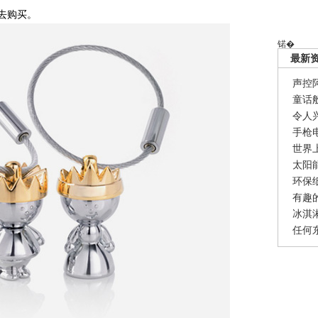
去购买。
锘�
最新
声控
童话
令人
手枪
世界
太阳
环保
有趣
冰淇
任何