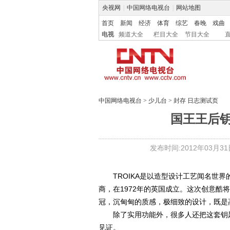
央视网
|
中国网络电视台
|
网站地图
首页
新闻
经济
体育
综艺
春晚
戏曲
电视
频道大全
栏目大全
节目大全
中国网络电视台
>
少儿台
>
封存 日志测试页
国王王后钥
发布时间:2012年03月31日 
TROIKA是以造型设计工艺闻名世界的
商，在1972年的英国成立。这次创意
冠，沉甸甸的质感，极细致的设计，既是
除了实用功能外，很多人还把这套钥匙
见证。