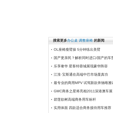
搜索更多
办公桌
调整座椅
的新闻
OL座椅瘦臂操 5分钟练出美臂
国产更亲民？解析同时进口/国产的车
乐享奢华 星客特蓉城展现豪华阵容
江淮·宝斯通在高端中巴市场显真功
最专业的商用MPV 试驾新款奔驰唯雅
GMC商务之星将亮相2011深港澳车展
碧莲欲树高端商务用车标杆
实用体面 四款适合商务接待用车推荐