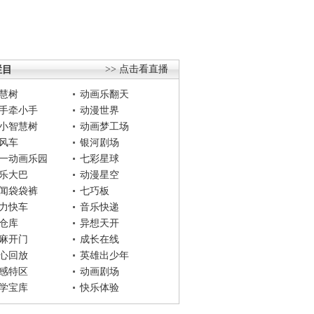
栏目
>> 点击看直播
慧树
动画乐翻天
手牵小手
动漫世界
小智慧树
动画梦工场
风车
银河剧场
一动画乐园
七彩星球
乐大巴
动漫星空
闻袋袋裤
七巧板
力快车
音乐快递
仓库
异想天开
麻开门
成长在线
心回放
英雄出少年
感特区
动画剧场
学宝库
快乐体验