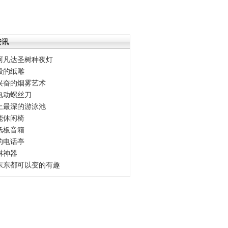
资讯
阿凡达圣树种夜灯
般的纸雕
兴奋的烟雾艺术
电动螺丝刀
上最深的游泳池
能休闲椅
纸板音箱
的电话亭
淋神器
东东都可以变的有趣