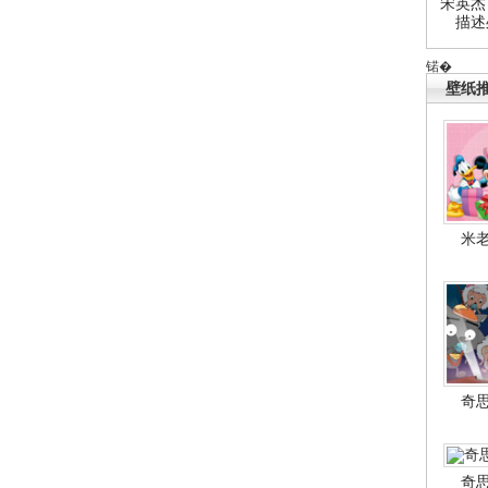
宋英杰
描述
锘�
壁纸
米
奇
奇