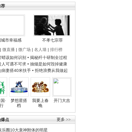
推荐
国城市幸福感
不孝七宗罪
|
微直播
|
微广场
|
名人墙
|
排行榜
子打蜡该如何识别
• 揭秘歼十研制全过程
种贵人可遇不可求
• 抽烟是如何毁掉健康
人为病妻搭40米扶手
• 拒绝浪费从我做起
国·
梦想星搭
我要上春
开门大吉
行
档
晚
劲爆点
更多 >>
娱乐圈10大衰神附体的明星