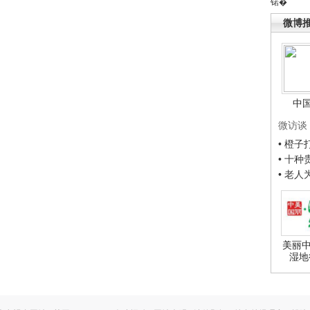
锘�
微博
中
微访谈
• 橙
• 十
• 老
美丽中
湿地