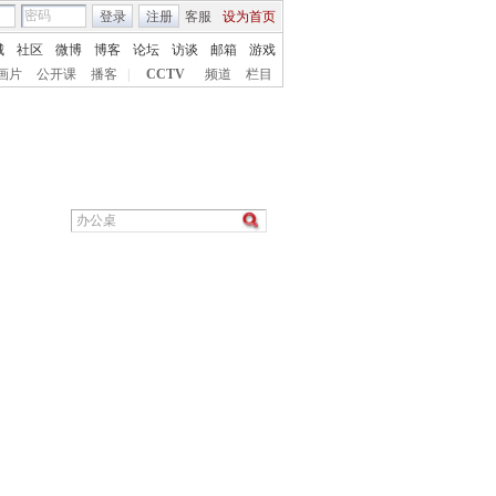
登录
注册
客服
设为首页
城
社区
微博
博客
论坛
访谈
邮箱
游戏
画片
公开课
播客
|
CCTV
频道
栏目