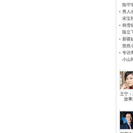
陈守
男人
宋宝
韩雪
陈立
新疆
悠然
专访
小山
王宁：
故事