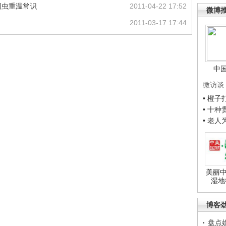
网虫重温常识
2011-04-22 17:52
微博
2011-03-17 17:44
中
微访谈
• 橙
• 十
• 老
美丽中
湿地
博客
盘点