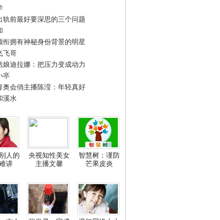
学
出轨前最好要深思的三个问题
和
领衔拥有神秘身份背景的明星
飞飞哥
姑娘迪拉娜：把压力变成动力
小卒
青奥会俏主播陈滢：年轻真好
和溪水
别人的
央视知性美女
智慧树：谨防
难讲
主播文馨
芒果皮炎