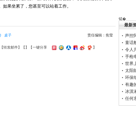
。如果坐累了，您甚至可以站着工作。
锘�
最新
势
桌子
责任编辑：焦莹
声控
童话
【
转发邮件
】【
】
【一键分享
】
令人
手枪
世界
太阳
环保
有趣
冰淇
任何