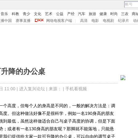
音乐
科教
青少
文化
艺术
公益
产经
汽车
旅游
健康
时尚
三农
商
直播中国
赛事直播
网络电视客户端
|
高清
电影
电视剧
纪录片
动
可升降的办公桌
11:00 |
进入复兴论坛
| 来源： |
手机看视频
个高度，但每个人的身高是不同的，一般的解决方法是：调
高度。但这种做法好像不是很科学，例如一名190身高的朋友
跳到最低，虽然这样做适合自己与桌子高度的协调，但是下面
势；或者有一名130身高的朋友呢？那脚就不能落地，只能悬
里我们提供给大家一款可升降的办公桌，可以自由的调节桌子