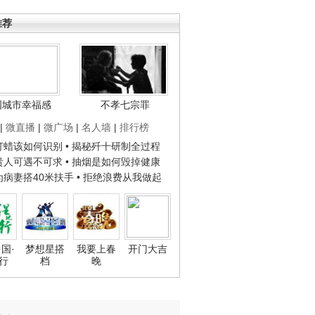
推荐
国城市幸福感
不孝七宗罪
|
微直播
|
微广场
|
名人墙
|
排行榜
子打蜡该如何识别
• 揭秘歼十研制全过程
种贵人可遇不可求
• 抽烟是如何毁掉健康
人为病妻搭40米扶手
• 拒绝浪费从我做起
国·
梦想星搭
我要上春
开门大吉
行
档
晚