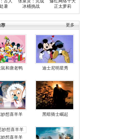
：古人
张泉灵：完成
爆红网络十大
处暑
冰桶挑战
正太萝莉
推荐
更多
老鼠和唐老鸭
迪士尼明星秀
思妙想喜羊羊
黑暗骑士崛起
思妙想喜羊羊