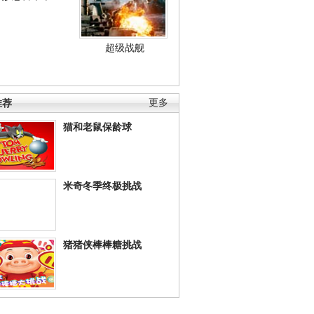
超级战舰
推荐
更多
猫和老鼠保龄球
米奇冬季终极挑战
猪猪侠棒棒糖挑战