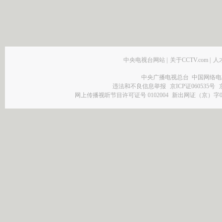
中央电视台网站
|
关于CCTV.com
|
人
中央广播电视总台 中国网络电
违法和不良信息举报
京ICP证060535号
网上传播视听节目许可证号 0102004
新出网证（京）字0