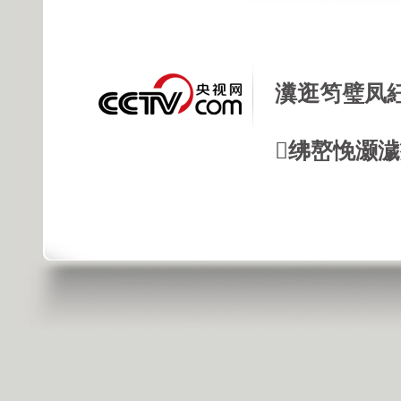
瀵逛笉璧凤
绋嶅悗灏