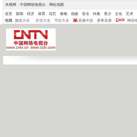
央视网
|
中国网络电视台
|
网站地图
首页
新闻
经济
体育
综艺
春晚
戏曲
音乐
科教
青少
文化
艺术
电视
频道大全
栏目大全
节目大全
直播中国
赛事直播
网络