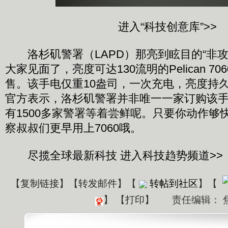
进入“科技创意库”>>
洛杉矶警署（LAPD）那亮到眩目的“非攻
大家见面了，亮度可达130流明的Pelican 7
售。该手电仅重10盎司，一次充电，亮度持久90
官方表示，洛杉矶警署并非唯一一家订购该
有1500多家警署等着尝鲜呢。只要你动作够
察叔叔们更早用上7060哦。
尽揽全球最新科技 进入科技趋势频道>>
【
复制链接
】【
转发邮件
】
【
转帖到社区
】【
】
【
打印
】
责任编辑： 