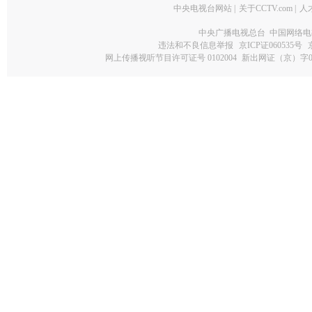
中央电视台网站
|
关于CCTV.com
|
人
中央广播电视总台 中国网络电
违法和不良信息举报
京ICP证060535号
网上传播视听节目许可证号 0102004
新出网证（京）字0