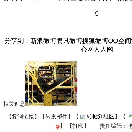
9
分享到：新浪微博腾讯微博搜狐微博QQ空间fa
心网人人网
相关创意
【
复制链接
】【
转发邮件
】
【
转帖到社区
】【
】
【
打印
】
责任编辑： 