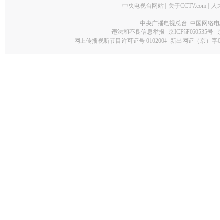
中央电视台网站
|
关于CCTV.com
|
人
中央广播电视总台 中国网络电
违法和不良信息举报
京ICP证060535号
网上传播视听节目许可证号 0102004
新出网证（京）字0