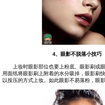
4、眼影不脱落小技巧
上妆时眼影部位也要上粉底。眼影刷或眼
用面纸将眼影刷上附着的水分吸掉，眼影刷
以按压的方式上妆。如此眼影不易落粉，眼