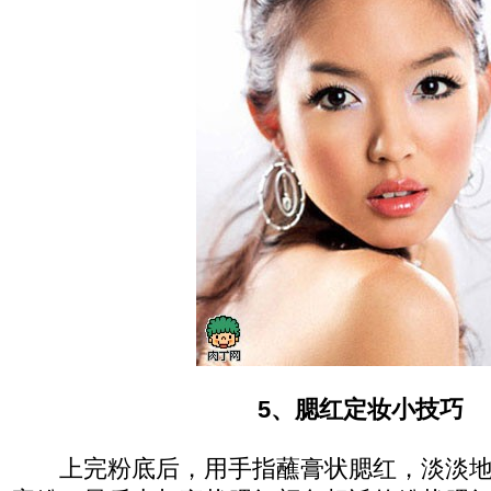
5、腮红定妆小技巧
上完粉底后，用手指蘸膏状腮红，淡淡地