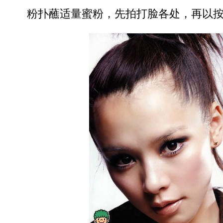
粉扑蘸适量蜜粉，先拍打脸各处，再以按