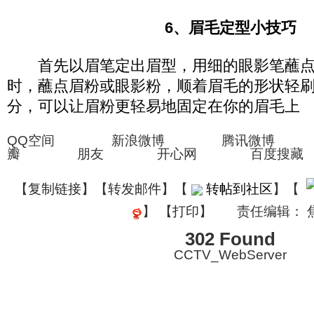
6、眉毛定型小技巧
首先以眉笔定出眉型，用细的眼影笔蘸点
时，蘸点眉粉或眼影粉，顺着眉毛的形状轻
分，可以让眉粉更轻易地固定在你的眉毛上
QQ空间 新浪微博 腾讯微博
瓣 朋友 开心网 百度搜藏
【
复制链接
】【
转发邮件
】
【
转帖到社区
】【
】
【
打印
】
责任编辑： 
302 Found
CCTV_WebServer