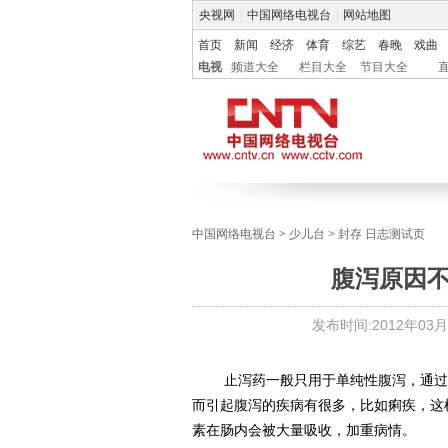
央视网
|
中国网络电视台
|
网站地图
首页
新闻
经济
体育
综艺
春晚
戏曲
电视
频道大全
栏目大全
节目大全
中国网络电视台
>
少儿台
>
封存 日志测试页
腹泻原因
发布时间:
2012年03月0
止泻药一般只用于单纯性腹泻，通过吸
而引起腹泻的疾病有很多，比如痢疾，这
素在肠内会被大量吸收，加重病情。