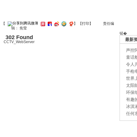
】【
】
【
打印
】
责任编
辑： 焦莹
锘�
302 Found
最新
CCTV_WebServer
声控
童话
令人
手枪
世界
太阳
环保
有趣
冰淇
任何