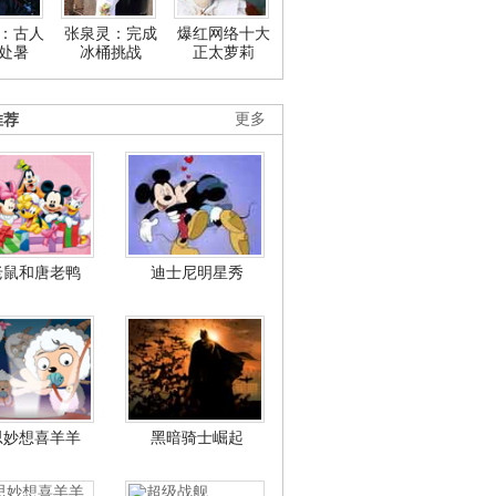
：古人
张泉灵：完成
爆红网络十大
处暑
冰桶挑战
正太萝莉
推荐
更多
老鼠和唐老鸭
迪士尼明星秀
思妙想喜羊羊
黑暗骑士崛起