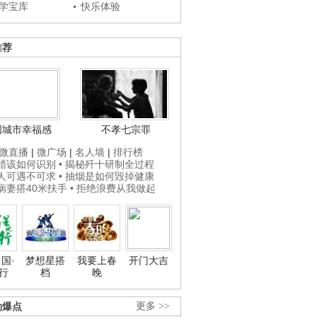
学宝库
快乐体验
推荐
国城市幸福感
不孝七宗罪
微直播
|
微广场
|
名人墙
|
排行榜
打蜡该如何识别
• 揭秘歼十研制全过程
贵人可遇不可求
• 抽烟是如何毁掉健康
为病妻搭40米扶手
• 拒绝浪费从我做起
国·
梦想星搭
我要上春
开门大吉
行
档
晚
劲爆点
更多 >>