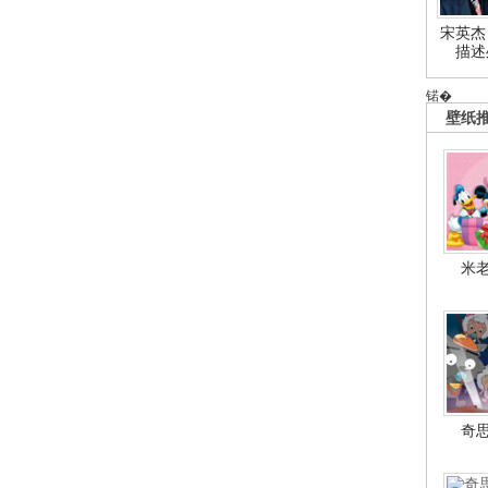
宋英杰
描述
锘�
壁纸
米
奇