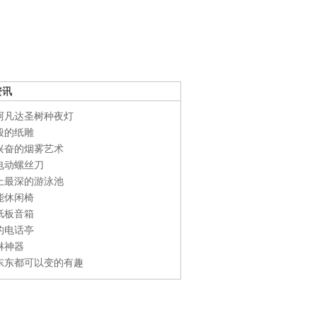
资讯
阿凡达圣树种夜灯
般的纸雕
兴奋的烟雾艺术
电动螺丝刀
上最深的游泳池
能休闲椅
纸板音箱
的电话亭
淋神器
东东都可以变的有趣