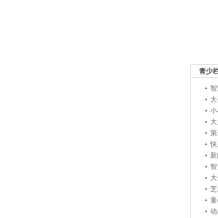
青少
智
大
小
大
第
快
新
智
大
芝
童
动