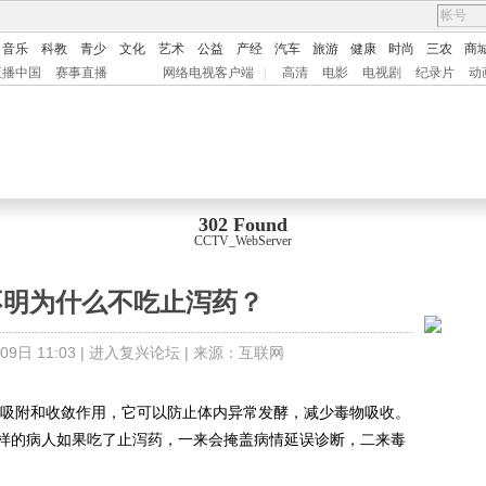
音乐
科教
青少
文化
艺术
公益
产经
汽车
旅游
健康
时尚
三农
商
直播中国
赛事直播
网络电视客户端
|
高清
电影
电视剧
纪录片
动
302 Found
CCTV_WebServer
不明为什么不吃止泻药？
9日 11:03 |
进入复兴论坛
| 来源：
互联网
附和收敛作用，它可以防止体内异常发酵，减少毒物吸收。
样的病人如果吃了止泻药，一来会掩盖病情延误诊断，二来毒