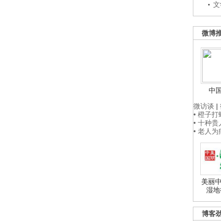
文
微博
中
微访谈
|
• 橙子
• 十种
• 老人
美丽中
湿地
博客