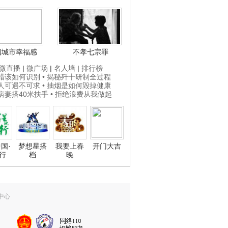
国城市幸福感
不孝七宗罪
微直播
|
微广场
|
名人墙
|
排行榜
打蜡该如何识别
• 揭秘歼十研制全过程
贵人可遇不可求
• 抽烟是如何毁掉健康
为病妻搭40米扶手
• 拒绝浪费从我做起
国·
梦想星搭
我要上春
开门大吉
行
档
晚
中心