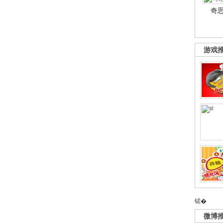
奇
游戏
锘�
微博