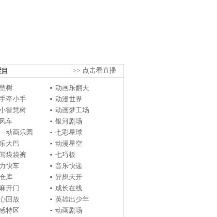
栏目
>> 点击看直播
慧树
动画乐翻天
手牵小手
动漫世界
小智慧树
动画梦工场
风车
银河剧场
一动画乐园
七彩星球
乐大巴
动漫星空
闻袋袋裤
七巧板
力快车
音乐快递
仓库
异想天开
麻开门
成长在线
心回放
英雄出少年
感特区
动画剧场