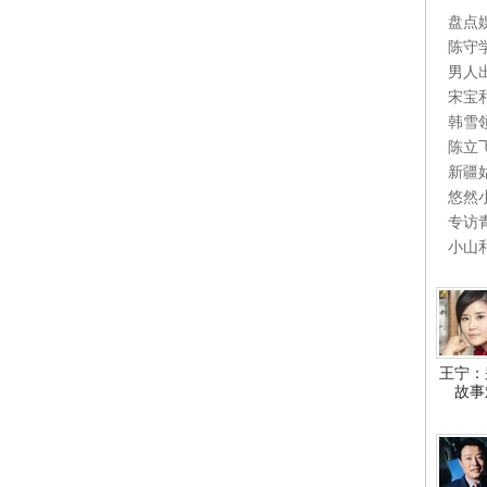
盘点
陈守
男人
宋宝
韩雪
陈立
新疆
悠然
专访
小山
王宁：
故事