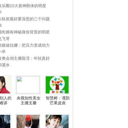
娱乐圈10大衰神附体的明星
学
出轨前最好要深思的三个问题
和
领衔拥有神秘身份背景的明星
飞飞哥
姑娘迪拉娜：把压力变成动力
小卒
青奥会俏主播陈滢：年轻真好
和溪水
别人的
央视知性美女
智慧树：谨防
难讲
主播文馨
芒果皮炎