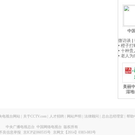
中
微访谈
|
• 橙子
• 十种
• 老人
美丽中
湿地
央电视台网站
|
关于CCTV.com
|
人才招聘
|
网站声明
|
法律顾问
|
总台总经理室
|
帮助
中央广播电视总台 中国网络电视台 版权所有
不良信息举报
京ICP证060535号
京网文【2014】0383-083号