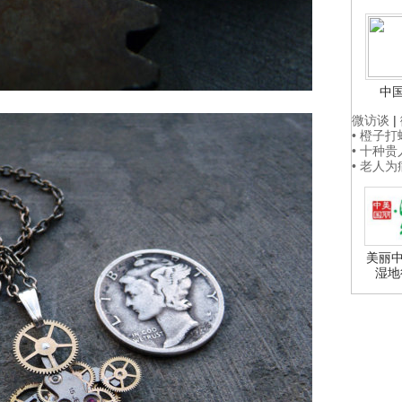
中
微访谈
|
• 橙子
• 十种
• 老人
美丽中
湿地