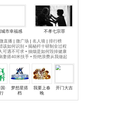
国城市幸福感
不孝七宗罪
微直播
|
微广场
|
名人墙
|
排行榜
打蜡该如何识别
• 揭秘歼十研制全过程
贵人可遇不可求
• 抽烟是如何毁掉健康
为病妻搭40米扶手
• 拒绝浪费从我做起
国·
梦想星搭
我要上春
开门大吉
行
档
晚