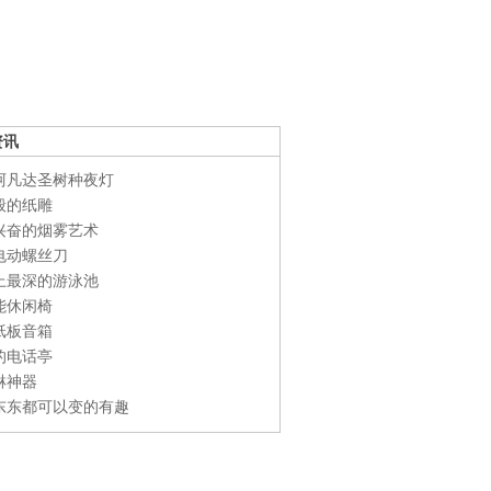
资讯
阿凡达圣树种夜灯
般的纸雕
兴奋的烟雾艺术
电动螺丝刀
上最深的游泳池
能休闲椅
纸板音箱
的电话亭
淋神器
东东都可以变的有趣