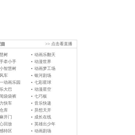
栏目
>> 点击看直播
慧树
动画乐翻天
手牵小手
动漫世界
小智慧树
动画梦工场
风车
银河剧场
一动画乐园
七彩星球
乐大巴
动漫星空
闻袋袋裤
七巧板
力快车
音乐快递
仓库
异想天开
麻开门
成长在线
心回放
英雄出少年
感特区
动画剧场