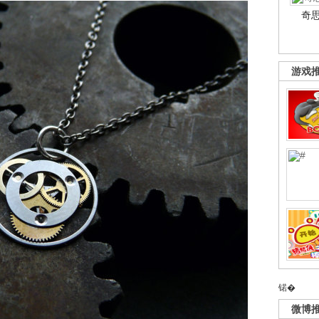
奇
游戏
锘�
微博