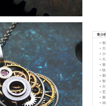
青少
智
大
小
大
第
快
新
智
大
芝
童
动