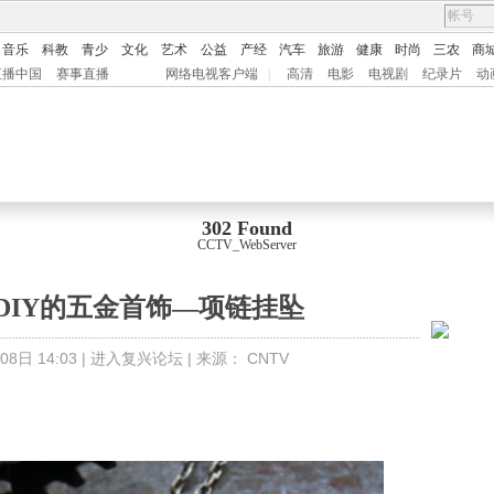
音乐
科教
青少
文化
艺术
公益
产经
汽车
旅游
健康
时尚
三农
商
直播中国
赛事直播
网络电视客户端
|
高清
电影
电视剧
纪录片
动
302 Found
CCTV_WebServer
DIY的五金首饰—项链挂坠
8日 14:03 |
进入复兴论坛
| 来源：
CNTV