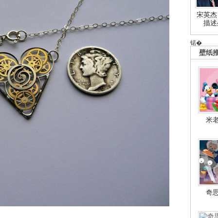
宋英杰
描述
锘�
壁纸
米
奇