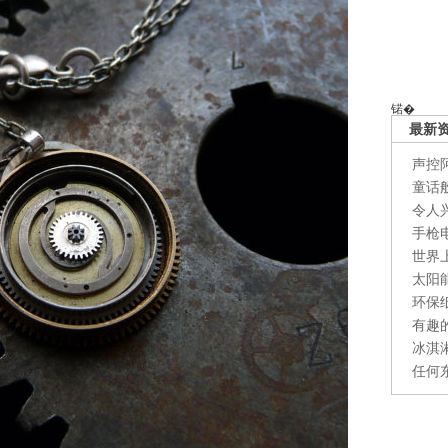
锘�
最新
声控
童话
令人
手枪
世界
太阳
环保
有趣
冰淇
任何