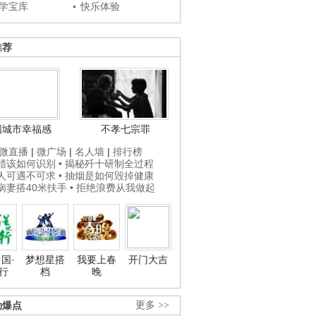
学宝库
快乐体验
推荐
国城市幸福感
不孝七宗罪
微直播
|
微广场
|
名人墙
|
排行榜
打蜡该如何识别
• 揭秘歼十研制全过程
贵人可遇不可求
• 抽烟是如何毁掉健康
为病妻搭40米扶手
• 拒绝浪费从我做起
国·
梦想星搭
我要上春
开门大吉
行
档
晚
劲爆点
更多 >>