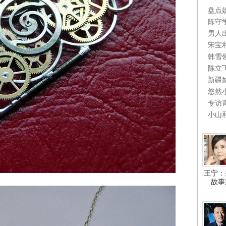
盘点
陈守
男人
宋宝
韩雪
陈立
新疆
悠然
专访
小山
王宁：
故事