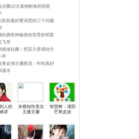
娱乐圈10大衰神附体的明星
学
出轨前最好要深思的三个问题
和
领衔拥有神秘身份背景的明星
飞飞哥
姑娘迪拉娜：把压力变成动力
小卒
青奥会俏主播陈滢：年轻真好
和溪水
别人的
央视知性美女
智慧树：谨防
难讲
主播文馨
芒果皮炎