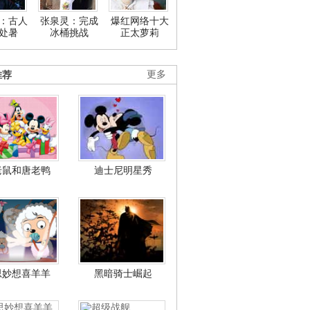
：古人
张泉灵：完成
爆红网络十大
处暑
冰桶挑战
正太萝莉
推荐
更多
老鼠和唐老鸭
迪士尼明星秀
思妙想喜羊羊
黑暗骑士崛起