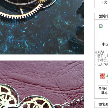
文
微博
中
微访谈
|
• 橙子
• 十种
• 老人
美丽中
湿地
博客