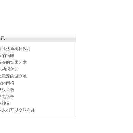
资讯
阿凡达圣树种夜灯
般的纸雕
兴奋的烟雾艺术
电动螺丝刀
上最深的游泳池
能休闲椅
纸板音箱
的电话亭
淋神器
东东都可以变的有趣