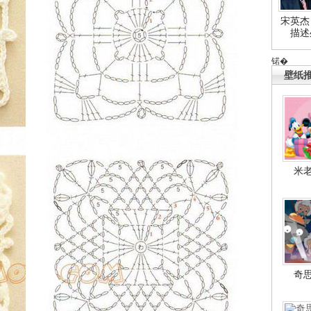
宋英杰
描述
锘�
壁纸
米
奇