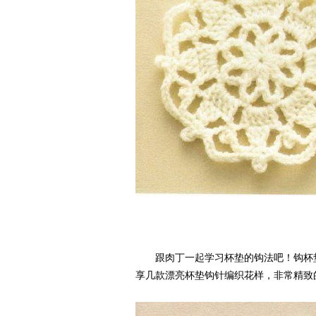
跟肉丁一起学习杯垫的钩法吧！钩杯垫
享几款漂亮杯垫钩针编织花样，非常精致