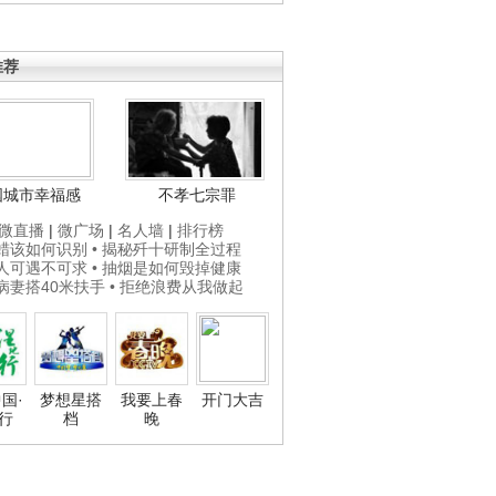
推荐
国城市幸福感
不孝七宗罪
微直播
|
微广场
|
名人墙
|
排行榜
打蜡该如何识别
• 揭秘歼十研制全过程
贵人可遇不可求
• 抽烟是如何毁掉健康
为病妻搭40米扶手
• 拒绝浪费从我做起
国·
梦想星搭
我要上春
开门大吉
行
档
晚