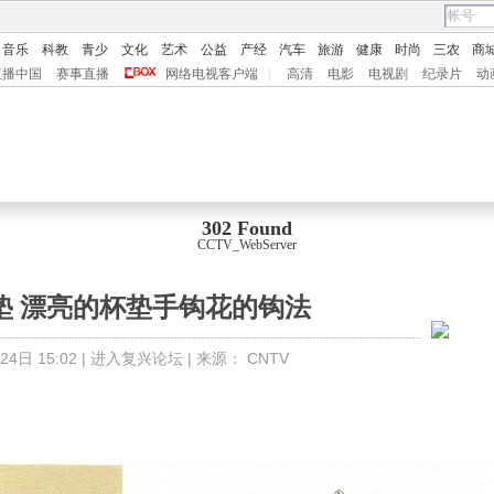
音乐
科教
青少
文化
艺术
公益
产经
汽车
旅游
健康
时尚
三农
商
直播中国
赛事直播
网络电视客户端
|
高清
电影
电视剧
纪录片
动
302 Found
CCTV_WebServer
垫 漂亮的杯垫手钩花的钩法
4日 15:02 |
进入复兴论坛
| 来源：
CNTV