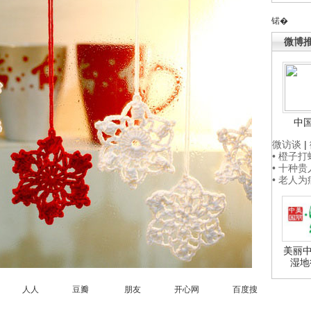
锘�
微博
中
微访谈
|
• 橙子
• 十种
• 老人
美丽中
湿地
微博 人人 豆瓣 朋友 开心网 百度搜