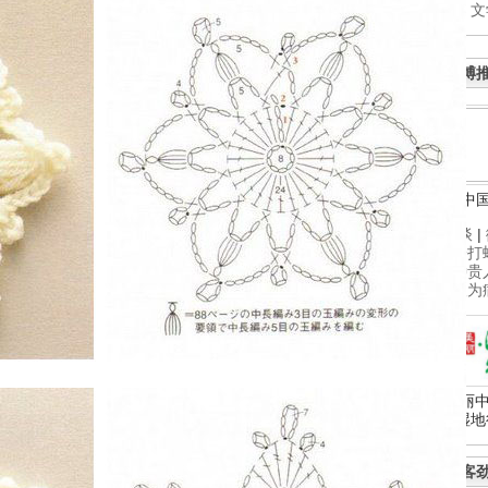
文
微博
中
微访谈
|
• 橙子
• 十种
• 老人
美丽中
湿地
博客