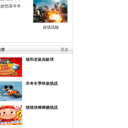
思妙想喜羊羊
超级战舰
推荐
更多
猫和老鼠保龄球
米奇冬季终极挑战
猪猪侠棒棒糖挑战