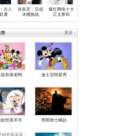
：古人
张泉灵：完成
爆红网络十大
处暑
冰桶挑战
正太萝莉
推荐
更多
老鼠和唐老鸭
迪士尼明星秀
思妙想喜羊羊
黑暗骑士崛起