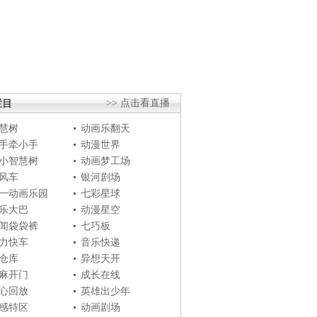
栏目
>> 点击看直播
慧树
动画乐翻天
手牵小手
动漫世界
小智慧树
动画梦工场
风车
银河剧场
一动画乐园
七彩星球
乐大巴
动漫星空
闻袋袋裤
七巧板
力快车
音乐快递
仓库
异想天开
麻开门
成长在线
心回放
英雄出少年
感特区
动画剧场