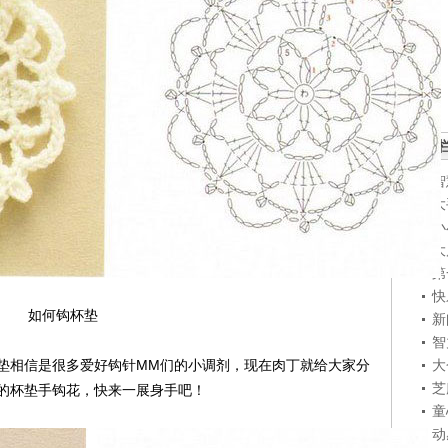
青少
智
大
小
大
第
快
如何钩杯垫
新
智
相信是很多爱好钩针MM们的小调剂，现在肉丁就给大家分
大
芝
的杯垫手钩花，快来一展身手吧！
童
动