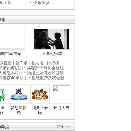
学宝库
快乐体验
推荐
国城市幸福感
不孝七宗罪
微直播
|
微广场
|
名人墙
|
排行榜
打蜡该如何识别
• 揭秘歼十研制全过程
贵人可遇不可求
• 抽烟是如何毁掉健康
为病妻搭40米扶手
• 拒绝浪费从我做起
国·
梦想星搭
我要上春
开门大吉
行
档
晚
劲爆点
更多 >>