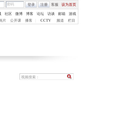
登录
注册
客服
设为首页
城
社区
微博
博客
论坛
访谈
邮箱
游戏
画片
公开课
播客
|
CCTV
频道
栏目