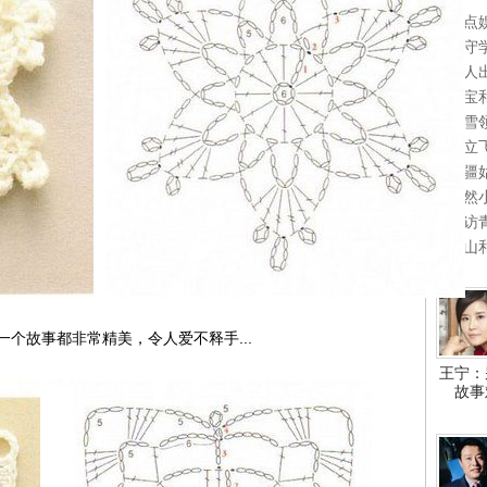
盘点
陈守
男人
宋宝
韩雪
陈立
新疆
悠然
专访
小山
故事都非常精美，令人爱不释手...
王宁：
故事