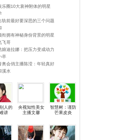
娱乐圈10大衰神附体的明星
学
出轨前最好要深思的三个问题
和
领衔拥有神秘身份背景的明星
飞飞哥
姑娘迪拉娜：把压力变成动力
小卒
青奥会俏主播陈滢：年轻真好
和溪水
别人的
央视知性美女
智慧树：谨防
难讲
主播文馨
芒果皮炎