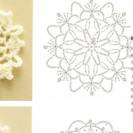
锘�
最新
声控
童话
令人
手枪
世界
太阳
环保
有趣
冰淇
任何