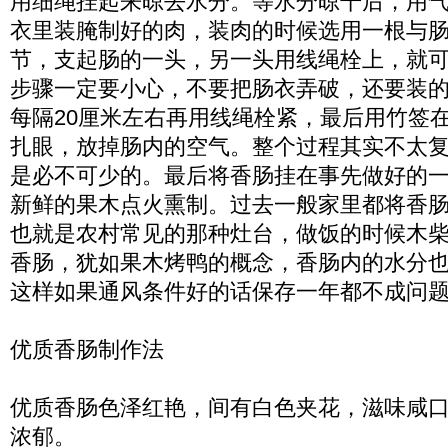
用细绳挂起来晾去水分。等水分晾干后，用
衣里装腌制好的肉，装肉的时候选用一根与
节，支起肠的一头，另一头用线绳栓上，就可
步骤一定要小心，不要把肠衣弄破，还要装
每隔20厘米左右再用线绳栓紧，最后用竹签
扎眼，放掉肠内的空气。整个过程其实不太
是必不可少的。最后将香肠挂在事先做好的
新鲜的果木点火熏制。过去一般家里都将香
也就是农村常见的那种灶台，做饭的时候木
香肠，犹如果木烤鸭的概念，香肠内的水分
这样如果通风条件好的话保存一年都不成问
优质香肠制作法
优质香肠色泽红艳，间有白色夹花，滋味咸
浓郁。