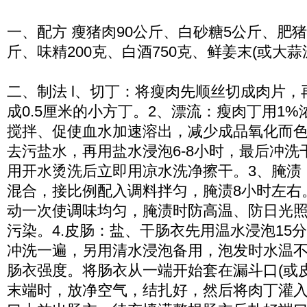
一、配方 瘦猪肉90公斤、白砂糖5公斤、肥猪
斤、味精200克、白酒750克、鲜姜末(或大蒜泥
二、制法 l、切丁：将瘦肉先顺丝切成肉片
成0.5厘米的小方丁。2、漂流：瘦肉丁用1
搅拌、促使血水加速溶出，减少成品氧化而色
去污盐水，再用盐水浸泡6-8小时，最后冲洗
用开水烫洗后立即用凉水洗净擦干。3、腌渍
混合，接比例配入调料拌匀，腌渍8小时左右
动一次使调味均匀，腌渍时防高温、防日光
污染。4.皮肠：盐、干肠衣先用温水浸泡15
冲洗一遍，另用清水浸泡备用，泡发时水温
肠衣强度。将肠衣从一端开始套在漏斗口(或
末端时，放净空气，结扎好，然后将肉丁灌