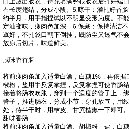
口上放出肠衣，待充填满整根肠衣后扎好端口
右长度翅结，分成小段。5.晾干：灌扎好香
约半月，用手指捏试以不明显变形为度。不
定油变味，瘦肉色加深。6.保藏：保持清洁
罩好，不扎袋口朝下倒挂，既防尘又透气不
放凉后切片，味道鲜美。
咸味香香肠
将前瘦肉条加入适量白酒，白糖1%，再依据
椒粉，盐用手反复拿捏，反复拿捏可使香肠
接着将肠衣吹胀，穿到一个适度的管子上，
管子，推进肠衣，分成小节，穿孔放气，用
处，待半干时，用桔皮、甘蔗楂熏一下即可
甜味香肠
将前瘦肉条加入适量白酒、胡椒粉、盐，白糖