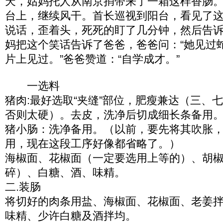
天，姑妈托人从南京捎带来了一箱这样香肠
台上，继续风干。首长巡视到阳台，看见了
说话，歪着头，死死的盯了几分钟，然后告诉妈
妈把这个笑话告诉了爸爸，爸爸问：“她见过蛇
片上见过。”爸爸赞道：“自学成才。”
一选料
猪肉:最好选取“夹缝”部位，肥瘦兼达（三、
否则太硬）。去皮，洗净后切成细长条备用
猪小肠：洗净备用。（以前，要先将其吹胀
用，现在这段工序好像都省略了。）
海椒面、花椒面（一定要选用上等的）、胡
碎）、白糖、酒、味精。
二.装肠
将切好的肉条用盐、海椒面、花椒面、老姜
味精、少许白糖及酒拌均。