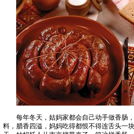
每年冬天，姑妈家都会自己动手做香肠，
料，腊香四溢，妈妈吃得都恨不得连舌头一