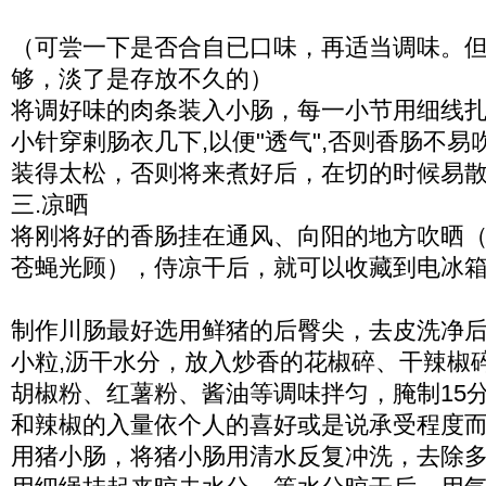
（可尝一下是否合自已口味，再适当调味。
够，淡了是存放不久的）
将调好味的肉条装入小肠，每一小节用细线
小针穿剌肠衣几下,以便"透气",否则香肠不
装得太松，否则将来煮好后，在切的时候易
三.凉晒
将刚将好的香肠挂在通风、向阳的地方吹晒
苍蝇光顾），侍凉干后，就可以收藏到电冰
制作川肠最好选用鲜猪的后臀尖，去皮洗净
小粒,沥干水分，放入炒香的花椒碎、干辣椒
胡椒粉、红薯粉、酱油等调味拌匀，腌制15
和辣椒的入量依个人的喜好或是说承受程度
用猪小肠，将猪小肠用清水反复冲洗，去除