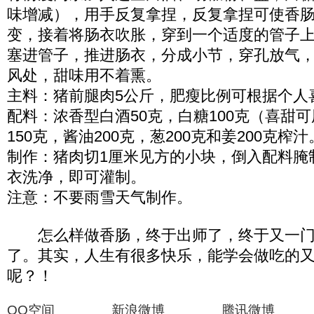
味增减），用手反复拿捏，反复拿捏可使香
变，接着将肠衣吹胀，穿到一个适度的管子
塞进管子，推进肠衣，分成小节，穿孔放气
风处，甜味用不着熏。
主料：猪前腿肉5公斤，肥瘦比例可根据个人
配料：浓香型白酒50克，白糖100克（喜甜可
150克，酱油200克，葱200克和姜200克榨汁
制作：猪肉切1厘米见方的小块，倒入配料腌
衣洗净，即可灌制。
注意：不要雨雪天气制作。
怎么样做香肠，终于出师了，终于又一门
了。其实，人生有很多快乐，能学会做吃的
呢？！
QQ空间 新浪微博 腾讯微博