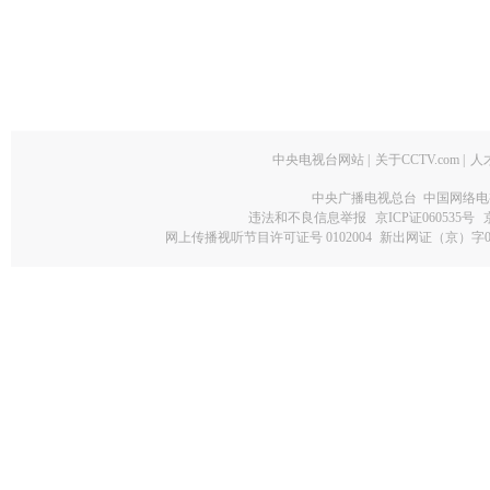
中央电视台网站
|
关于CCTV.com
|
人
中央广播电视总台 中国网络电
违法和不良信息举报
京ICP证060535号
网上传播视听节目许可证号 0102004
新出网证（京）字0