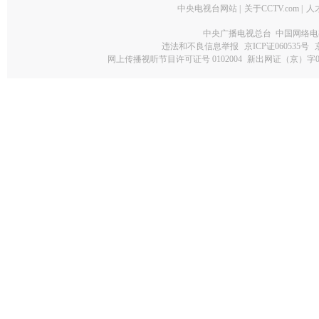
中央电视台网站
|
关于CCTV.com
|
人
中央广播电视总台 中国网络电
违法和不良信息举报
京ICP证060535号
网上传播视听节目许可证号 0102004
新出网证（京）字0